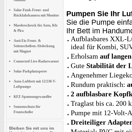
Monitor
Solar-Funk-Front- und
Pumpen Sie Ihr Luf
Rückfahrkamera mit Monitor
Sie die Pumpe einfa
Marderschreck für Auto, Kfz
Ihr Bett im Handumd
& Pkw
Aufblasbares XXL-Lu
Anti-Eis-Front- &
ideal für Kombi, SU
Seitenscheiben-Abdeckung
mit Magnet
Erholsam
auf langen
Connected Live-Radarwarner
Gute
Stabilität der 
Solar-Parkplatzsperre
Angenehmer Liegek
Auto-Luftbett mit 12/230-V-
Rundum praktisch:
a
Luftpumpe
2 aufblasbare Kopfk
KFZ-Spannungswandler
Traglast bis ca. 200 
Sonnenschutz für
Pumpe mit 12-Volt-An
Frontscheibe
Dreiteiliger Adapte
Bleiben Sie mit uns im
Material: PVC mit ei