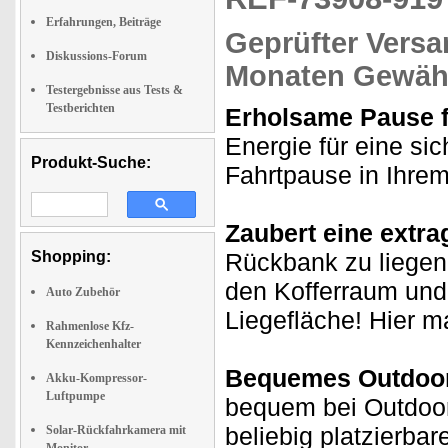
Erfahrungen, Beiträge
Geprüfter Versa
Diskussions-Forum
Monaten Gewähr
Testergebnisse aus Tests &
Testberichten
Erholsame Pause fü
Energie für eine sic
Produkt-Suche:
Fahrtpause in Ihre
Zaubert eine extra
Shopping:
Rückbank zu liegen 
den Kofferraum und 
Auto Zubehör
Liegefläche! Hier m
Rahmenlose Kfz-
Kennzeichenhalter
Bequemes Outdoor
Akku-Kompressor-
Luftpumpe
bequem bei Outdoor
beliebig platzierbar
Solar-Rückfahrkamera mit