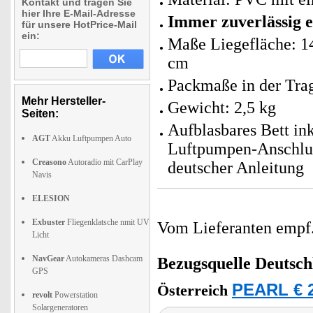
Kontakt und tragen Sie
hier Ihre E-Mail-Adresse
Immer zuverlässig e
für unsere HotPrice-Mail
ein:
Maße Liegefläche: 14
cm
Packmaße in der Trag
Mehr Hersteller-
Gewicht: 2,5 kg
Seiten:
Aufblasbares Bett ink
AGT
Akku Luftpumpen Auto
Luftpumpen-Anschlus
Creasono
Autoradio mit CarPlay
deutscher Anleitung
Navis
ELESION
Exbuster
Fliegenklatsche nmit UV
Vom Lieferanten emp
Licht
NavGear
Autokameras Dashcam
Bezugsquelle
Deutsch
GPS
PEARL € 2
Österreich
revolt
Powerstation
Solargeneratoren