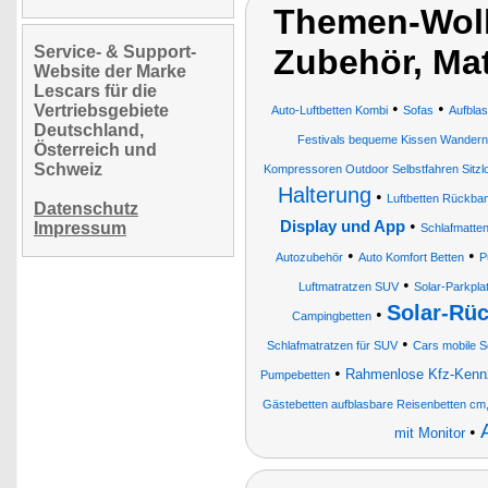
Themen-Wolk
Service- & Support-
Zubehör, Mat
Website der Marke
Lescars für die
•
•
Vertriebsgebiete
Auto-Luftbetten Kombi
Sofas
Aufblas
Deutschland,
Festivals bequeme Kissen Wandern
Österreich und
Schweiz
Kompressoren Outdoor Selbstfahren Sitz
Halterung
•
Luftbetten Rückba
Datenschutz
•
Display und App
Impressum
Schlafmatte
•
•
Autozubehör
Auto Komfort Betten
P
•
Luftmatratzen SUV
Solar-Parkpla
Solar-Rüc
•
Campingbetten
•
Schlafmatratzen für SUV
Cars mobile S
•
Rahmenlose Kfz-Kennz
Pumpebetten
Gästebetten aufblasbare Reisenbetten cm
•
mit Monitor