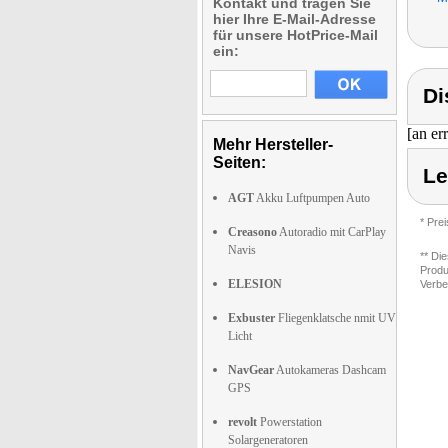
Kontakt und tragen Sie
hier Ihre E-Mail-Adresse
für unsere HotPrice-Mail
ein:
Di
[an er
Mehr Hersteller-
Seiten:
Le
AGT
Akku Luftpumpen Auto
* Pre
Creasono
Autoradio mit CarPlay
Navis
** Di
Produ
ELESION
Verbe
Exbuster
Fliegenklatsche nmit UV
Licht
NavGear
Autokameras Dashcam
GPS
revolt
Powerstation
Solargeneratoren