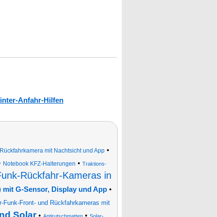
inter-Anfahr-Hilfen
•
ückfahrkamera mit Nachtsicht und App
•
•
Notebook KFZ-Halterungen
Traktions-
Funk-Rückfahr-Kameras in
•
mit G-Sensor, Display und App
r-Funk-Front- und Rückfahrkameras mit
nd Solar
•
•
Antirutschmatten
Solar-