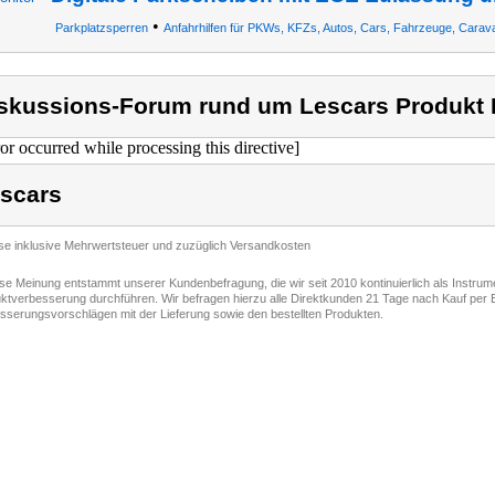
•
Parkplatzsperren
Anfahrhilfen für PKWs, KFZs, Autos, Cars, Fahrzeuge, Carava
skussions-Forum rund um Lescars Produkt 
ror occurred while processing this directive]
scars
ise inklusive Mehrwertsteuer und zuzüglich Versandkosten
ese Meinung entstammt unserer Kundenbefragung, die wir seit 2010 kontinuierlich als Instru
ktverbesserung durchführen. Wir befragen hierzu alle Direktkunden 21 Tage nach Kauf per E
sserungsvorschlägen mit der Lieferung sowie den bestellten Produkten.