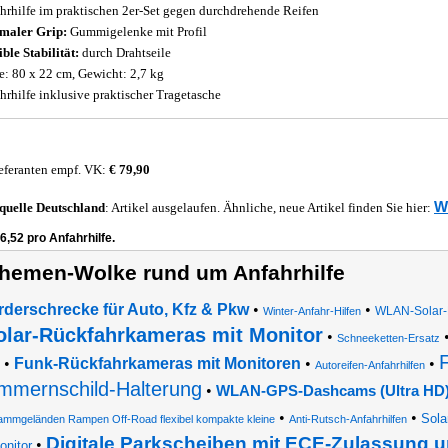
hrhilfe im praktischen 2er-Set gegen durchdrehende Reifen
maler Grip:
Gummigelenke mit Profil
ible Stabilität:
durch Drahtseile
: 80 x 22 cm, Gewicht: 2,7 kg
hrhilfe inklusive praktischer Tragetasche
eferanten empf. VK:
€ 79,90
W
quelle
Deutschland
: Artikel ausgelaufen. Ähnliche, neue Artikel finden Sie hier:
6,52 pro Anfahrhilfe.
hemen-Wolke rund um Anfahrhilfe
rderschrecke für Auto, Kfz & Pkw
•
•
WLAN-Solar-R
Winter-Anfahr-Hilfen
olar-Rückfahrkameras mit Monitor
•
Schneeketten-Ersatz
•
Funk-Rückfahrkameras mit Monitoren
•
•
Autoreifen-Anfahrhilfen
mmernschild-Halterung
•
WLAN-GPS-Dashcams (Ultra HD) 
•
•
Sola
ammgeländen Rampen Off-Road flexibel kompakte kleine
Anti-Rutsch-Anfahrhilfen
Digitale Parkscheiben mit ECE-Zulassung u
•
onitor