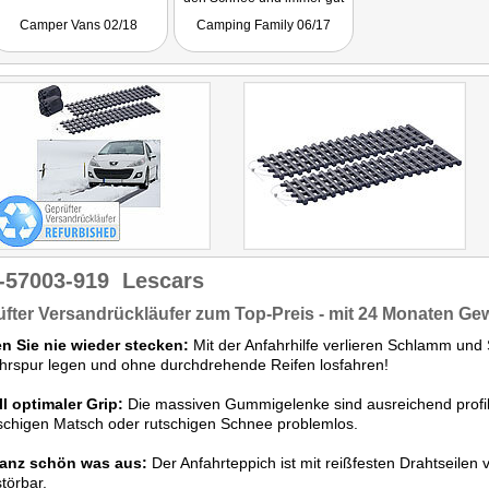
auf nassen Wiesen."
Camper Vans 02/18
Camping Family 06/17
-57003-919
Lescars
fter Versandrückläufer zum Top-Preis - mit 24 Monaten Ge
en Sie nie wieder stecken:
Mit der Anfahrhilfe verlieren Schlamm und
hrspur legen und ohne durchdrehende Reifen losfahren!
l optimaler Grip:
Die massiven Gummigelenke sind ausreichend profili
tschigen Matsch oder rutschigen Schnee problemlos.
ganz schön was aus:
Der Anfahrteppich ist mit reißfesten Drahtseilen 
törbar.