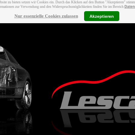
bsite zu bieten setzen wir Cookies ein. Durch das Klicken auf den Button "Akzeptieren" stim
ormationen zur Verwendung und den Widerspruchsmöglichkeiten finden Sie im Bereich
Daten
Nur essenzielle Cookies zulassen
Akzeptieren