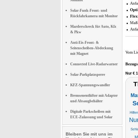
Monitor
Anfa
Opti
Solar-Funk-Front- und
Rückfahrkamera mit Monitor
Flex
Maße
Marderschreck für Auto, Kfz
Anfa
& Pkw
Anti-Eis-Front- &
Seitenscheiben-Abdeckung
Vom Li
mit Magnet
Bezugs
Connected Live-Radarwarner
Nur € 1
Solar-Parkplatzsperre
T
KFZ-Spannungswandler
Ma
Bremsenentlüfter mit Adapter
und Absaugbehälter
S
Digitale Parkscheiben mit
Hilfen
ECE-Zulassung und Solar
Nu
Schl
Bleiben Sie mit uns im
M