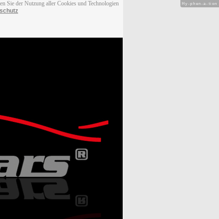
men Sie der Nutzung aller Cookies und Technologien
Hy-phen-a-tion
schutz