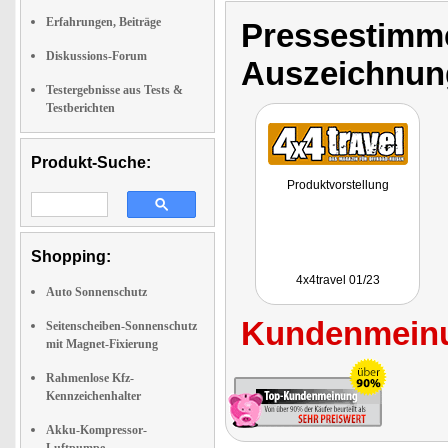
Erfahrungen, Beiträge
Pressestimme
Diskussions-Forum
Auszeichnun
Testergebnisse aus Tests &
Testberichten
Produkt-Suche:
Produktvorstellung
Shopping:
4x4travel 01/23
Auto Sonnenschutz
Kundenmeinu
Seitenscheiben-Sonnenschutz
mit Magnet-Fixierung
Rahmenlose Kfz-
Kennzeichenhalter
Akku-Kompressor-