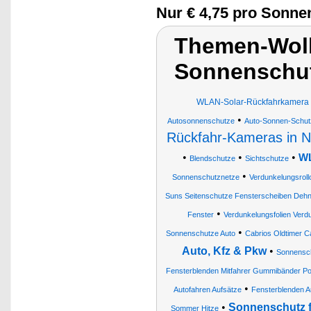
Nur € 4,75 pro Sonne
Themen-Wolk
Sonnenschut
WLAN-Solar-Rückfahrkamera m
•
Autosonnenschutze
Auto-Sonnen-Schut
Rückfahr-Kameras in N
•
•
•
WL
Blendschutze
Sichtschutze
•
Sonnenschutznetze
Verdunkelungsroll
Suns Seitenschutze Fensterscheiben Dehn
•
Fenster
Verdunkelungsfolien Ver
•
Sonnenschutze Auto
Cabrios Oldtimer 
Auto, Kfz & Pkw
•
Sonnensc
Fensterblenden Mitfahrer Gummibänder P
•
Autofahren Aufsätze
Fensterblenden A
•
Sonnenschutz f
Sommer Hitze