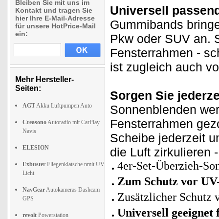
Bleiben Sie mit uns im
Universell passend
Kontakt und tragen Sie
hier Ihre E-Mail-Adresse
Gummibands bringe
für unsere HotPrice-Mail
ein:
Pkw oder SUV an. S
Fensterrahmen - sch
ist zugleich auch v
Mehr Hersteller-
Seiten:
Sorgen Sie jederzei
AGT
Akku Luftpumpen Auto
Sonnenblenden wer
Fensterrahmen gezo
Creasono
Autoradio mit CarPlay
Navis
Scheibe jederzeit 
ELESION
die Luft zirkulieren
4er-Set-Überzieh-Son
Exbuster
Fliegenklatsche nmit UV
Licht
Zum Schutz vor UV
NavGear
Autokameras Dashcam
Zusätzlicher Schutz 
GPS
Universell geeignet
revolt
Powerstation