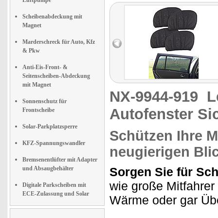
Luftpumpe
Scheibenabdeckung mit
Magnet
Marderschreck für Auto, Kfz
& Pkw
Anti-Eis-Front- &
Seitenscheiben-Abdeckung
mit Magnet
NX-9944-919
L
Sonnenschutz für
Autofenster Si
Frontscheibe
Solar-Parkplatzsperre
Schützen Ihre Mi
KFZ-Spannungswandler
neugierigen Bli
Bremsenentlüfter mit Adapter
und Absaugbehälter
Sorgen Sie für Sch
wie große Mitfahrer
Digitale Parkscheiben mit
ECE-Zulassung und Solar
Wärme oder gar Übe