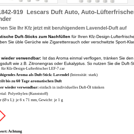
1842-919
Lescars Duft Auto, Auto-Lüfterfrische
nder
hen Sie Ihr Kfz jetzt mit beruhigendem Lavendel-Duft auf
tische Duft-Sticks zum Nachfüllen
für Ihren Kfz-Design-Lufterfrisc
iben Sie üble Gerüche wie Zigarettenrauch oder verschwitzte Sport-Kla
 wieder verwendbar:
Ist das Aroma einmal verflogen, tränken Sie den 
ngsduft wie z.B. Zitronengras oder Eukalyptus. So nutzen Sie die Duft-S
l für Kfz-Design-Lufterfrischer LEF-7.car
higendes Aroma als Duft-Stick: Lavendel
(Intensität: stark)
eilt bis zu 60 Tage aromatischen Duft
r wieder verwendbar:
einfach in individuelles Duft-Öl tränken
rial: Polyethylen (Kunststoff)
 (Ø x L): je 6 x 71 mm, Gewicht: je 1 g
wort: Achtung