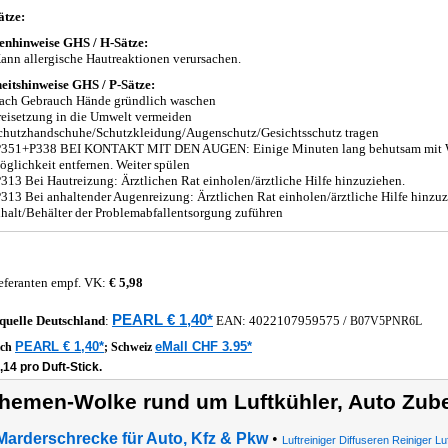
tze:
enhinweise GHS / H-Sätze:
nn allergische Hautreaktionen verursachen.
eitshinweise GHS / P-Sätze:
ach Gebrauch Hände gründlich waschen
eisetzung in die Umwelt vermeiden
chutzhandschuhe/Schutzkleidung/Augenschutz/Gesichtsschutz tragen
351+P338 BEI KONTAKT MIT DEN AUGEN: Einige Minuten lang behutsam mit Was
glichkeit entfernen. Weiter spülen
13 Bei Hautreizung: Ärztlichen Rat einholen/ärztliche Hilfe hinzuziehen.
13 Bei anhaltender Augenreizung: Ärztlichen Rat einholen/ärztliche Hilfe hinzuz
halt/Behälter der Problemabfallentsorgung zuführen
eferanten empf. VK:
€ 5,98
PEARL € 1,40*
quelle
Deutschland
:
EAN:
4022107959575
/
B07V5PNR6L
PEARL € 1,40*
eMall CHF 3.95*
ich
;
Schweiz
,14 pro Duft-Stick.
hemen-Wolke rund um Luftkühler, Auto Zubeh
Marderschrecke für Auto, Kfz & Pkw
•
Luftreiniger Diffuseren Reiniger L