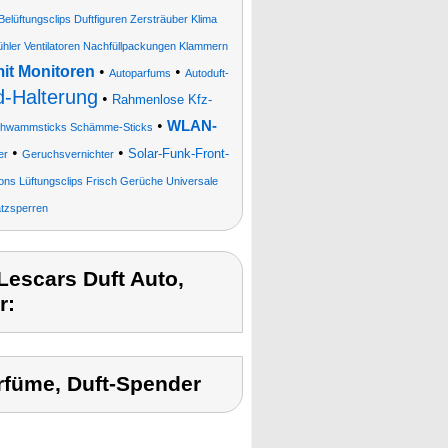
Belüftungsclips Duftfiguren Zersträuber Klima
ühler Ventilatoren Nachfüllpackungen Klammern
it Monitoren
•
•
Autoparfums
Autoduft-
-Halterung
•
Rahmenlose Kfz-
•
WLAN-
 Schwammsticks Schämme-Sticks
•
•
Solar-Funk-Front-
er
Geruchsvernichter
kons Lüftungsclips Frisch Gerüche Universale
atzsperren
escars Duft Auto,
r:
arfüme, Duft-Spender