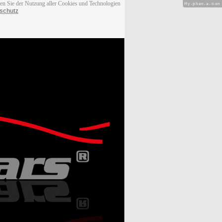
men Sie der Nutzung aller Cookies und Technologien
Hy-phen-a-tion
schutz