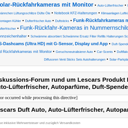
olar-Rückfahrkameras mit Monitor
•
•
Auto-Lüfterfrischer
•
•
Notebook KFZ-Halterungen
ännchen Lüftungsschlitze Düfte Öle
Klimaanlagen Luftk
•
•
•
Funk-Rückfahrkameras m
ontagen Kühler
Dufterfrischer Auto
Duftsticks
Funk-Rückfahr-Kameras in Nummernschild
•
fterfrischer
•
nnzeichenhalter
Schwämme absorbiert Schwämme Ersatz Filter Refills Halterungen
•
-Dashcams (Ultra HD) mit G-Sensor, Display und App
Duft-Spend
•
•
•
d Rückfahrkameras mit Monitor
Geruchsneutralisierer Auto
Car-Scents
Duftfla
•
Diffusoren Venti Sticks Sets Autohalterungen
Solar-Parkpl
skussions-Forum rund um Lescars Produkt L
to-Lüfterfrischer, Autoparfüme, Duft-Spende
ror occurred while processing this directive]
scars Duft Auto, Auto-Lüfterfrischer, Autop
ise inklusive Mehrwertsteuer und zuzüglich Versandkosten