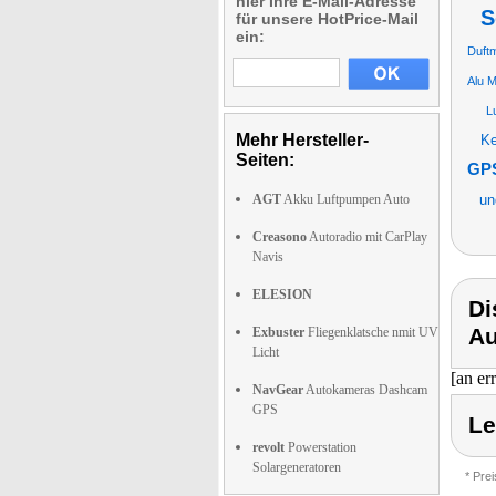
hier Ihre E-Mail-Adresse
S
für unsere HotPrice-Mail
ein:
Duftm
Alu M
Lu
Mehr Hersteller-
Ke
Seiten:
GPS
AGT
Akku Luftpumpen Auto
un
Creasono
Autoradio mit CarPlay
Navis
ELESION
Di
Au
Exbuster
Fliegenklatsche nmit UV
Licht
[an er
NavGear
Autokameras Dashcam
GPS
Le
revolt
Powerstation
Solargeneratoren
* Pre