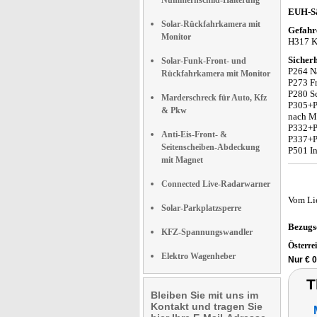
Nummernschild-Halterung
EUH-Sä
Solar-Rückfahrkamera mit
Gefahr
Monitor
H317 Ka
Sicherh
Solar-Funk-Front- und
P264 N
Rückfahrkamera mit Monitor
P273 Fr
P280 S
Marderschreck für Auto, Kfz
P305+P
& Pkw
nach Mö
P332+P3
Anti-Eis-Front- &
P337+P3
Seitenscheiben-Abdeckung
P501 In
mit Magnet
Connected Live-Radarwarner
Vom Li
Solar-Parkplatzsperre
Bezugs
KFZ-Spannungswandler
Österre
Elektro Wagenheber
Nur € 0
T
Bleiben Sie mit uns im
Kontakt und tragen Sie