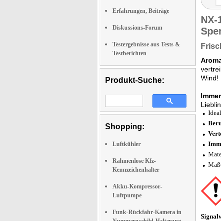
Erfahrungen, Beiträge
NX-
Diskussions-Forum
Spe
Testergebnisse aus Tests &
Frisc
Testberichten
Aroma
vertre
Wind!
Produkt-Suche:
Immer
Liebli
Idea
Beru
Shopping:
Vert
Imme
Luftkühler
Mate
Rahmenlose Kfz-
Maße
Kennzeichenhalter
Akku-Kompressor-
Luftpumpe
Funk-Rückfahr-Kamera in
Signal