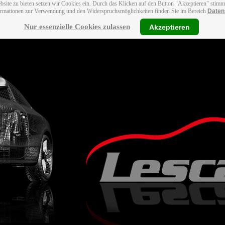
bsite zu bieten setzen wir Cookies ein. Durch das Klicken auf den Button "Akzeptieren" stim
ormationen zur Verwendung und den Widerspruchsmöglichkeiten finden Sie im Bereich
Daten
Nur essenzielle Cookies zulassen
Akzeptieren