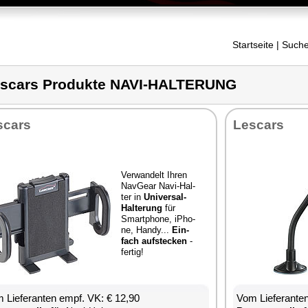
Startseite
| Suche
scars Produkte NAVI-HALTERUNG
­cars
Les­cars
Ver­wan­delt Ih­ren
Nav­Ge­ar Na­vi-Hal­
ter in
Uni­ver­sal-
Hal­te­rung
für
Smart­pho­ne, iPho­
ne, Han­dy...
Ein­
fach auf­ste­cken
-
fer­tig!
 Lie­fe­ran­ten empf. VK: € 12,90
Vom Lie­fe­ran­t