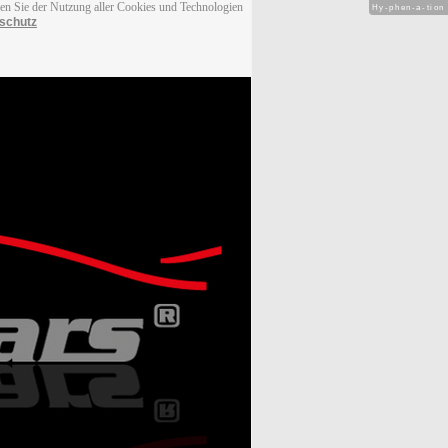
men Sie der Nutzung aller Cookies und Technologien
Hy-phen-a-tion
schutz