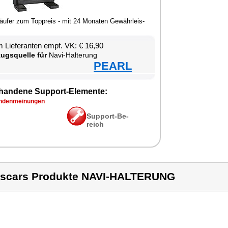
läu­fer zum Top­p­reis - mit 24 Mo­na­ten Ge­währ­leis­
 Lie­fe­ran­ten empf. VK: € 16,90
zugs­quel­le für
Na­vi-Hal­te­rung
PEARL
han­de­ne Sup­port-Ele­men­te:
­den­mei­nun­gen
Sup­port-Be­
reich
scars Produkte NAVI-HALTERUNG