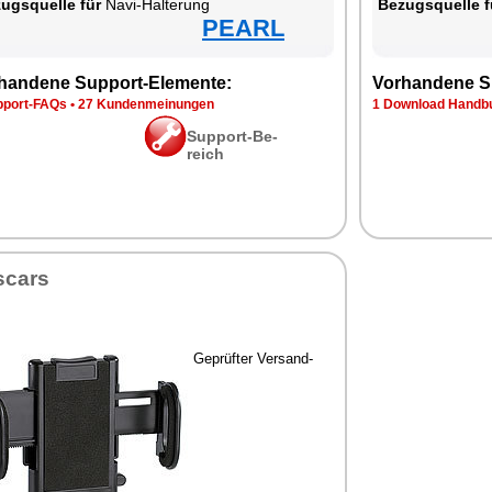
zugs­quel­le für
Na­vi-Hal­te­rung
Be­zugs­quel­le f
PEARL
han­de­ne Sup­port-Ele­men­te:
Vor­han­de­ne S
p­port-FAQs
•
27 Kun­den­mei­nun­gen
1 Down­load Hand­bu
Sup­port-Be­
reich
­cars
Ge­prüf­ter Ver­sand­