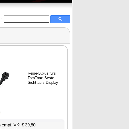
:
Rei­se-Lu­xus fürs
Tom­Tom: Bes­te
Sicht aufs Dis­play
en empf. VK: € 39,80