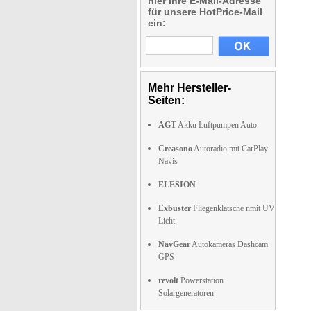
hier Ihre E-Mail-Adresse
für unsere HotPrice-Mail
ein:
Mehr Hersteller-
Seiten:
AGT
Akku Luftpumpen Auto
Creasono
Autoradio mit CarPlay
Navis
ELESION
Exbuster
Fliegenklatsche nmit UV
Licht
NavGear
Autokameras Dashcam
GPS
revolt
Powerstation
Solargeneratoren