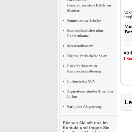
Parkassistent
Rückfahrassistent Hilfslinien
Monitor
rück­
tung!
Sonnenschutz Scheibe
Vom
Kennzeichenhalter ohne
Be­
Rahmenkante
Motorradkamera
Vor­
Digitale Parkscheibe Solar
1 Kun
Rückfahrkamera in
Kennzeichenhalterung
Luftmatratze SUV
Zigarettenanzünder Anschluss
Li-Ion
Le
Parkplatz-Absperrung
Bleiben Sie mit uns im
Kontakt und tragen Sie