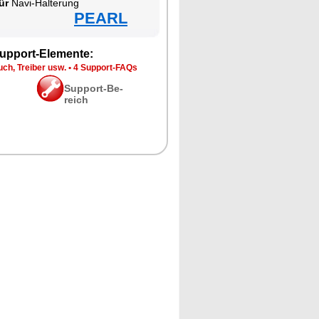
ür
Na­vi-Hal­te­rung
PEARL
up­port-Ele­men­te:
ch, Trei­ber usw.
•
4 Sup­port-FAQs
Sup­port-Be­
reich