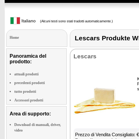
Italiano
(Alcuni testi sono stati tradotti automaticamente.)
Lescars Produkte
Home
Le­scars
Panoramica del
prodotto:
attuali prodotti
K
precedenti prodotti
F
s
tutto prodotti
Accessori prodotti
Area di supporto:
Download di manuali, driver,
video
Prez­zo di Ven­di­ta Con­si­glia­to: 