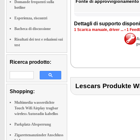
Fon­te di ap­prov­vi­gio­na­men­to
Domande frequenti sulla
hotline
Esperienza, riscontri
Det­ta­gli di sup­por­to di­spo­ni­b
Bacheca di discussione
1 Sca­ri­ca ma­nua­le, dri­ver ...
•
1 Feed­b
A
Risultati dei test e relazioni sui
p
test
Ricerca prodotto:
Lescars Produkte
Shopping:
Multimedia wasserdichte
Touch Wifi Airplay tragbar
wireless Autoradio kabellos
Parkplatz-Absperrung
Zigarettenanzünder Anschluss