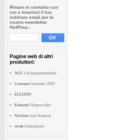
Rimani in contatto con
noi e inserisci il tuo
indirizzo email per la
nostra newsletter
HotPrice.:
Pagine web di altri
produttori:
AGT
2-Komponentenkleber
Creasono
Autoradio 1DIN
ELESION
Exbuster
Fliegenwedler
NavGear
Auto-Kameras
revolt
Solarspeicher