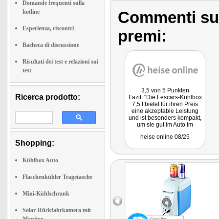
Domande frequenti sulla
hotline
Commenti sull
Esperienza, riscontri
premi:
Bacheca di discussione
Risultati dei test e relazioni sui
test
3,5 von 5 Punkten
Ricerca prodotto:
Fazit: "Die Lescars-Kühlbox
7,5 l bietet für ihren Preis
eine akzeptable Leistung
und ist besonders kompakt,
um sie gut im Auto im
Griffbereich unterzubringen.
heise online 08/25
Das kleine Volumen ist für
Shopping:
Alleinreisende eine
vernünftige Wahl."
Kühlbox Auto
Flaschenkühler Tragetasche
Mini-Kühlschrank
Solar-Rückfahrkamera mit