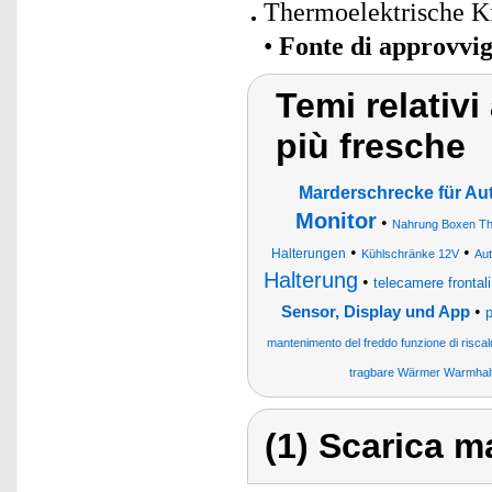
Thermoelektrische K
•
Fonte di approvvi
Temi relativi 
più fresche
Marderschrecke für Au
Monitor
•
Nahrung Boxen The
•
•
Halterungen
Kühlschränke 12V
Au
Halterung
•
telecamere frontali
•
Sensor, Display und App
p
mantenimento del freddo funzione di riscal
tragbare Wärmer Warmhalt
(1) Scarica ma