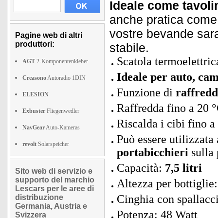
Ideale come tavoli
anche pratica come s
vostre bevande sar
Pagine web di altri
produttori:
stabile.
Scatola termoelettri
AGT
2-Komponentenkleber
Ideale per auto, cam
Creasono
Autoradio 1DIN
Funzione di
raffred
ELESION
Raffredda fino a 20 
Exbuster
Fliegenwedler
Riscalda i cibi fino a
NavGear
Auto-Kameras
Può essere utilizzata
revolt
Solarspeicher
portabicchieri
sulla 
Capacità:
7,5 litri
Sito web di servizio e
supporto del marchio
Altezza per bottiglie
Lescars per le aree di
Cinghia con spallacc
distribuzione
Germania, Austria e
Potenza: 48 Watt
Svizzera