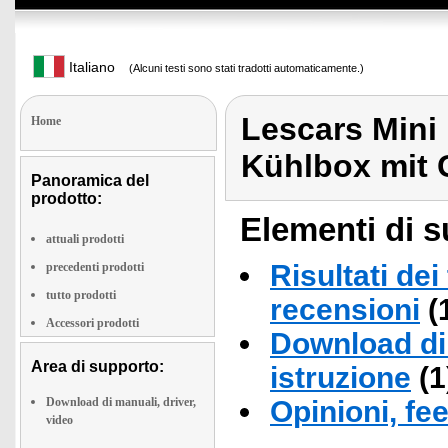
Italiano
(Alcuni testi sono stati tradotti automaticamente.)
Lescars Mini
Home
Kühlbox mit 
Panoramica del
prodotto:
Elementi di s
attuali prodotti
Risultati dei
precedenti prodotti
tutto prodotti
recensioni
(
Accessori prodotti
Download di 
Area di supporto:
istruzione
(1
Download di manuali, driver,
Opinioni, fe
video