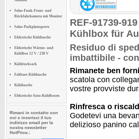
Monitor
Solar-Funk-Front- und
Rückfahrkamera mit Monitor
REF-91739-91
Solar-Parkplatzsperre
Kühlbox für Au
Elektrische Kühltasche
Residuo di sped
Elektrische Wärme- und
Kühlbox 12 V / 230 V
imbattibile - co
Kühlrucksack
Rimanete ben fornit
Faltbare Kühltasche
scatola con collegam
Kühltasche
vostre provviste dur
Elektrische Auto-Kühlboxen
Rinfresca o riscal
Rimani in contatto con
Godetevi una bevan
noi e inserisci il tuo
indirizzo email per la
delizioso panino ca
nostra newsletter
HotPrice.: