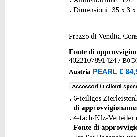
Alimentazione: 12/24 
Dimensioni: 35 x 3 x 
Prezzo di Vendita Cons
Fonte di approvvigi
4022107891424
/
B0G
PEARL € 84,
Austria
Accessori / I clienti sp
6-teiliges Zierleiste
di approvvigioname
4-fach-Kfz-Verteiler 
Fonte di approvvig