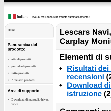
Italiano
(Alcuni testi sono stati tradotti automaticamente.)
Lescars Navi
Home
Carplay Moni
Panoramica del
prodotto:
Elementi di s
attuali prodotti
Risultati dei
precedenti prodotti
tutto prodotti
recensioni
(
Accessori prodotti
Download di 
Area di supporto:
istruzione
(2
Download di manuali, driver,
video