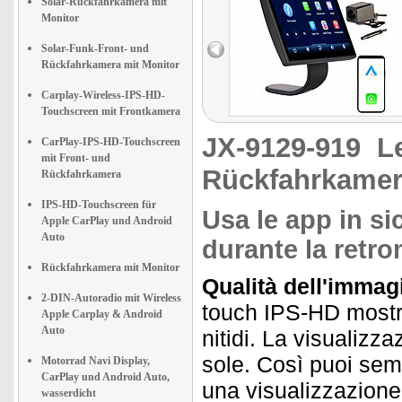
Solar-Rückfahrkamera mit
Monitor
Solar-Funk-Front- und
Rückfahrkamera mit Monitor
Carplay-Wireless-IPS-HD-
Touchscreen mit Frontkamera
JX-9129-919
L
CarPlay-IPS-HD-Touchscreen
mit Front- und
Rückfahrkamer
Rückfahrkamera
IPS-HD-Touchscreen für
Usa le app in s
Apple CarPlay und Android
Auto
durante la retro
Rückfahrkamera mit Monitor
Qualità dell'immagi
2-DIN-Autoradio mit Wireless
touch IPS-HD mostra 
Apple Carplay & Android
Auto
nitidi. La visualizz
sole. Così puoi semp
Motorrad Navi Display,
CarPlay und Android Auto,
una visualizzazione 
wasserdicht