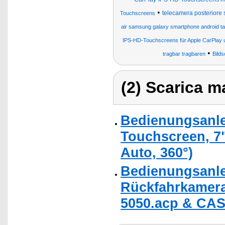
•
telecamera posteriore 
Touchscreens
air samsung galaxy smartphone android tabl
IPS-HD-Touchscreens für Apple CarPlay u
•
tragbar tragbaren
Bild
(2) Scarica ma
Bedienungsanle
Touchscreen, 7"
Auto, 360°)
Bedienungsanlei
Rückfahrkamera
5050.acp & CAS