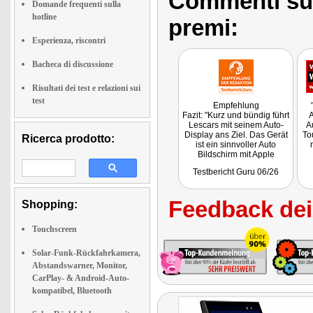
Commenti sull
Domande frequenti sulla
hotline
premi:
Esperienza, riscontri
Bacheca di discussione
Risultati dei test e relazioni sui
test
Empfehlung
Fazit: "Kurz und bündig führt
A
Lescars mit seinem Auto-
A
Display ans Ziel. Das Gerät
To
Ricerca prodotto:
ist ein sinnvoller Auto
Bildschirm mit Apple
CarPlay und Android Auto,
Testbericht Guru 06/26
wenn Navigation und
Smartphone-Komfort
günstig und ohne großen
Feedback dei 
Shopping:
Umbau ins Fahrzeug
kommen sollen."
Touchscreen
Solar-Funk-Rückfahrkamera,
Abstandswarner, Monitor,
CarPlay- & Android-Auto-
kompatibel, Bluetooth