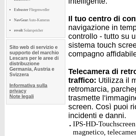
intelligente.
Exbuster
Fliegenwedler
Il tuo centro di co
NavGear
Auto-Kameras
navigazione in temp
revolt
Solarspeicher
controllo - tutto s
sistema touch scree
Sito web di servizio e
compagno affidabile
supporto del marchio
Lescars per le aree di
distribuzione
Germania, Austria e
Telecamera di retr
Svizzera
traffico:
Utilizza il
Informativa sulla
retromarcia, parche
privacy
trasmette l'immagine
Note legali
screen. Così puoi ri
incidenti e danni.
IPS-HD-Touchscreen 
magnetico, telecamer