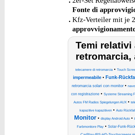
2er-Set Regenabweise
Fonte di approvvig
Kfz-Verteiler mit je
approvvigionament
Temi relativi
retromarcia,
•
telecamere di retromarcia
Touch Scre
•
Funk-Rückfa
impermeabile
•
retromarcia solari con monitor
nave
•
con registrazione
Systeme Streaming F
•
Autos FM Radios Spiegelungen AUX
te
•
kapazitive kapazitiven
Auto Rückfah
Monitor
•
•
display Android Auto
•
Solar-Funk-Rück
Farbmonitore Play
CarPlay-IPS-HD-Touchscreens mi