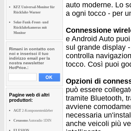
auto moderne. Lo s
KFZ Universal-Monitor für
a ogni tocco - per un
Rückfahr-Warner
Solar-Funk-Front- und
Rückfahrkameras mit
Connessione wirel
Monitor
e Android Auto puoi 
sul grande display 
Rimani in contatto con
noi e inserisci il tuo
controlla navigazi
indirizzo email per la
tocco. Così puoi go
nostra newsletter
HotPrice.:
Opzioni di conness
può essere collegato
Pagine web di altri
tramite Bluetooth, 
produttori:
avviene comodamente
AGT
2-Komponentenkleber
necessaria un'insta
Creasono
Autoradio 1DIN
anche veicoli più v
ELESION