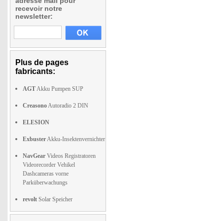
adresse mail pour
recevoir notre
newsletter:
Plus de pages
fabricants:
AGT
Akku Pumpen SUP
Creasono
Autoradio 2 DIN
ELESION
Exbuster
Akku-Insektenvernichter
NavGear
Videos Registratoren
Videorecorder Vehikel
Dashcameras vorne
Parküberwachungs
revolt
Solar Speicher