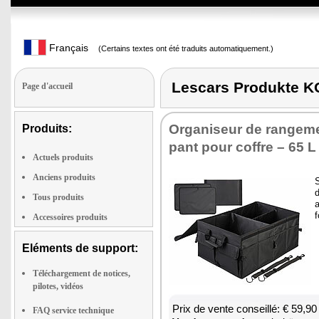
Français
(Certains textes ont été traduits automatiquement.)
Lescars Produkte
Page d'accueil
Orga­ni­seur de ran­ge­me
Produits:
pant pour coffre – 65 L
Actuels produits
Anciens produits
S
d
Tous produits
f
Accessoires produits
Eléments de support:
Téléchargement de notices,
pilotes, vidéos
Prix de vente conseillé: € 59,90
FAQ service technique