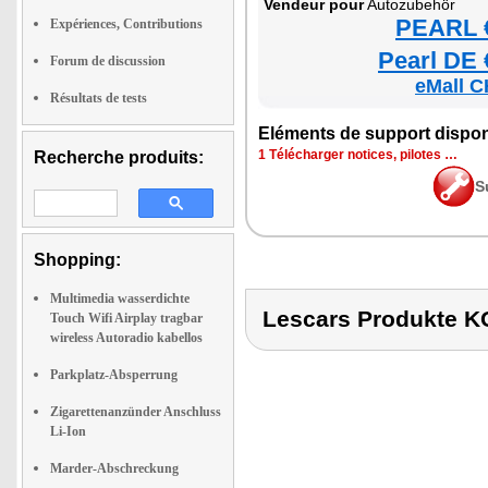
Ven­deur pour
Auto­zu­behör
PEARL €
Expériences, Contributions
Pearl DE 
Forum de discussion
eMall C
Résultats de tests
Elé­ments de sup­port dis­po­
1 Télé­char­ger notices, pilotes …
Recherche produits:
S
Shopping:
Multimedia wasserdichte
Lescars Produkte
Touch Wifi Airplay tragbar
wireless Autoradio kabellos
Parkplatz-Absperrung
Zigarettenanzünder Anschluss
Li-Ion
Marder-Abschreckung