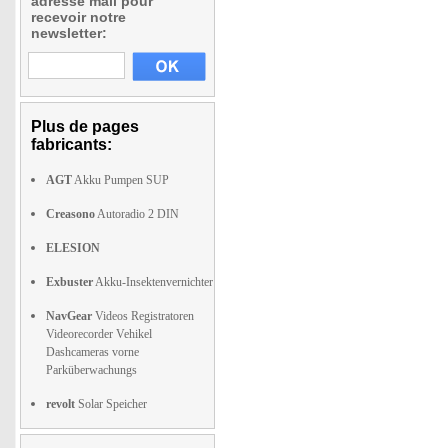
adresse mail pour
recevoir notre
newsletter:
Plus de pages
fabricants:
AGT
Akku Pumpen SUP
Creasono
Autoradio 2 DIN
ELESION
Exbuster
Akku-Insektenvernichter
NavGear
Videos Registratoren
Videorecorder Vehikel
Dashcameras vorne
Parküberwachungs
revolt
Solar Speicher