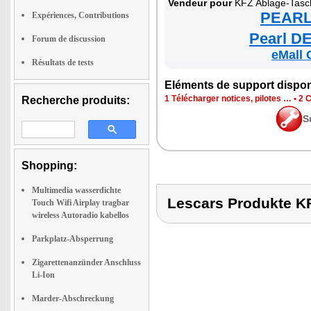
Ven­deur pour
KFZ Ablage-Tasc
PEARL 
Expériences, Contributions
Pearl DE
Forum de discussion
eMall 
Résultats de tests
Elé­ments de sup­port dis­po­
1 Télé­char­ger notices, pilotes …
•
2 C
Recherche produits:
S
Shopping:
Multimedia wasserdichte
Lescars Produkte 
Touch Wifi Airplay tragbar
wireless Autoradio kabellos
Parkplatz-Absperrung
Zigarettenanzünder Anschluss
Li-Ion
Marder-Abschreckung