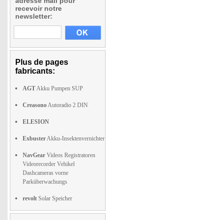
adresse mail pour
recevoir notre
newsletter:
Plus de pages
fabricants:
AGT
Akku Pumpen SUP
Creasono
Autoradio 2 DIN
ELESION
Exbuster
Akku-Insektenvernichter
NavGear
Videos Registratoren
Videorecorder Vehikel
Dashcameras vorne
Parküberwachungs
revolt
Solar Speicher