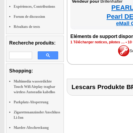
Ven­deur pour
Brillen­hal­ter
PEARL 
Expériences, Contributions
Pearl DE
Forum de discussion
eMall 
Résultats de tests
Elé­ments de sup­port dis­po­
1 Télé­char­ger notices, pilotes …
•
10 
Recherche produits:
S
Shopping:
Multimedia wasserdichte
Lescars Produkte 
Touch Wifi Airplay tragbar
wireless Autoradio kabellos
Parkplatz-Absperrung
Zigarettenanzünder Anschluss
Li-Ion
Marder-Abschreckung