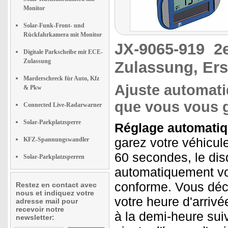
Monitor
Solar-Funk-Front- und
Rückfahrkamera mit Monitor
JX-9065-919
2
Digitale Parkscheibe mit ECE-
Zulassung
Zulassung, Ers
Marderschreck für Auto, Kfz
Ajuste automati
& Pkw
que vous vous 
Connected Live-Radarwarner
Solar-Parkplatzsperre
Réglage automatiqu
garez votre véhicule
KFZ-Spannungswandler
60 secondes, le dis
Solar-Parkplatzsperren
automatiquement vot
conforme. Vous déci
Restez en contact avec
nous et indiquez votre
votre heure d'arrivé
adresse mail pour
recevoir notre
à la demi-heure sui
newsletter: