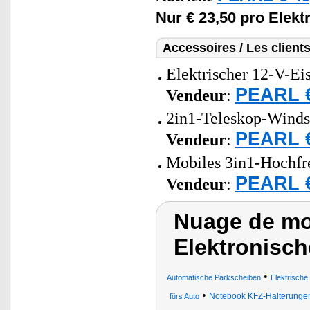
Nur € 23,50 pro Elekt
Accessoires / Les client
Elektrischer 12-V-Eis
PEARL €
Vendeur
:
2in1-Teleskop-Windsc
PEARL €
Vendeur
:
Mobiles 3in1-Hochfr
PEARL €
Vendeur
:
Nuage de mot
Elektronisc
•
Automatische Parkscheiben
Elektrische
•
Notebook KFZ-Halterunge
fürs Auto