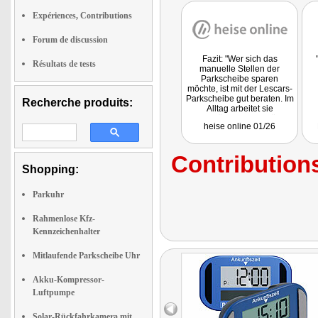
Expériences, Contributions
Forum de discussion
Fazit: "Wer sich das
Résultats de tests
manuelle Stellen der
Parkscheibe sparen
möchte, ist mit der Lescars-
Parkscheibe gut beraten. Im
Recherche produits:
Alltag arbeitet sie
zuverlässig und schützt
heise online 01/26
Fahrzeughalter vor
unnötigen Strafzetteln. Die
Kombination aus Solarzelle
Contributions
und Knopfzelle ermöglicht
Shopping:
lange Laufzeiten. Die
Nachtparkfunktion und ein
einstellbares Intervall
Parkuhr
erleichtern zudem den
Einsatz im Ausland. Wer
eine solide elektronische
Rahmenlose Kfz-
Parkscheibe mit
Kennzeichenhalter
Solarunterstützung und
manueller
Mitlaufende Parkscheibe Uhr
Einstellmöglichkeit sucht,
liegt hier richtig."
Akku-Kompressor-
Luftpumpe
Solar-Rückfahrkamera mit