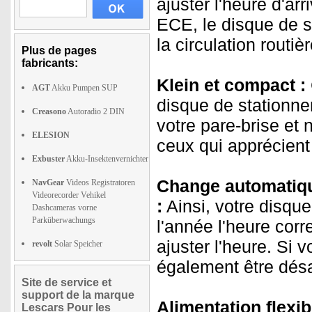
ajuster l'heure d'a
ECE, le disque de s
la circulation routièr
Plus de pages
fabricants:
Klein et compact :
AGT
Akku Pumpen SUP
disque de stationn
Creasono
Autoradio 2 DIN
votre pare-brise et 
ELESION
ceux qui apprécient 
Exbuster
Akku-Insektenvernichter
Change automatique
NavGear
Videos Registratoren
Videorecorder Vehikel
:
Ainsi, votre disque
Dashcameras vorne
Parküberwachungs
l'année l'heure corr
ajuster l'heure. Si 
revolt
Solar Speicher
également être dés
Site de service et
support de la marque
Alimentation flexib
Lescars Pour les