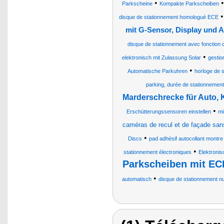
•
Parkscheine
Kompakte Parkscheiben
disque de stationnement homologué ECE
mit G-Sensor, Display und 
disque de stationnement avec fonction 
•
elektronisch mit Zulassung Solar
gestio
•
Automatische Parkuhren
horloge de 
parking, durée de stationnement
Marderschrecke für Auto, 
•
Erschütterungssensoren einstellen
mi
caméras de recul et de façade sans
•
Discs
pad adhésif autocollant montre
•
stationnement électroniques
Elektroni
Parkscheiben mit EC
•
automatisch
disque de stationnement n