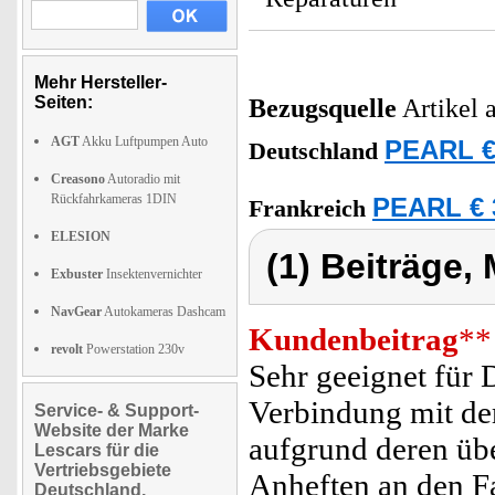
Mehr Hersteller-
Seiten:
Bezugsquelle
Artikel 
AGT
Akku Luftpumpen Auto
PEARL €
Deutschland
Creasono
Autoradio mit
Rückfahrkameras 1DIN
PEARL € 
Frankreich
ELESION
(1) Beiträge,
Exbuster
Insektenvernichter
NavGear
Autokameras Dashcam
Kundenbeitrag
**
revolt
Powerstation 230v
Sehr geeignet für
Verbindung mit d
Service- & Support-
Website der Marke
aufgrund deren üb
Lescars für die
Vertriebsgebiete
Anheften an den F
Deutschland,