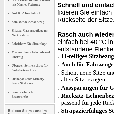
Seitenscheiben-Sonnenschutz
Schnell und einfac
mit Magnet-Fixierung
fixieren Sie einfa
3in1 KFZ Kombitasche
Rückseite der Sitze
Sofa-Wende-Schonbezug
Shiatsu-Massageauflage mit
Rasch auch wieder
Nackenstütze
einfach bei 40 °C 
Beheizbare Kfz-Sitzauflage
entstandene Fleck
Memory-Foam-Fahrradsattel-
11-teiliges Sitzbezu
Überzug
Auch für Fahrzeuge
Überzieh-Sonnenschutz für
Auto-Seitenscheiben
Schont neue Sitze un
alten Sitzbezügen
Orthopädisches Memory-
Foam-Sitzkissen
Aussparungen für Gu
Sonnenschutz für
Rücksitz-Lehnenbezu
Frontscheibe
passend für jede Rü
Strapazierfähiges S
Bleiben Sie mit uns im