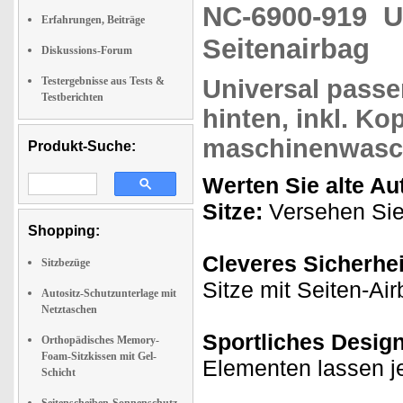
NC-6900-919
U
Erfahrungen, Beiträge
Seitenairbag
Diskussions-Forum
Testergebnisse aus Tests &
Universal pass
Testberichten
hinten,
inkl. Ko
maschinenwasc
Produkt-Suche:
Werten Sie alte Au
Sitze:
Versehen Sie 
Shopping:
Cleveres Sicherhei
Sitzbezüge
Sitze mit Seiten-Air
Autositz-Schutzunterlage mit
Netztaschen
Sportliches Design
Orthopädisches Memory-
Foam-Sitzkissen mit Gel-
Elementen lassen j
Schicht