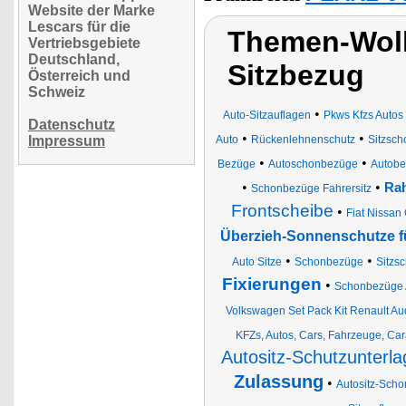
Website der Marke
Lescars für die
Themen-Wolk
Vertriebsgebiete
Deutschland,
Sitzbezug
Österreich und
Schweiz
•
Auto-Sitzauflagen
Pkws Kfzs Auto
Datenschutz
•
•
Impressum
Auto
Rückenlehnenschutz
Sitzsch
•
•
Bezüge
Autoschonbezüge
Autob
•
•
Rah
Schonbezüge Fahrersitz
Frontscheibe
•
Fiat Nissan
Überzieh-Sonnenschutze f
•
•
Auto Sitze
Schonbezüge
Sitzs
Fixierungen
•
Schonbezüge A
Volkswagen Set Pack Kit Renault Au
KFZs, Autos, Cars, Fahrzeuge, Cara
Autositz-Schutzunterl
Zulassung
•
Autositz-Scho