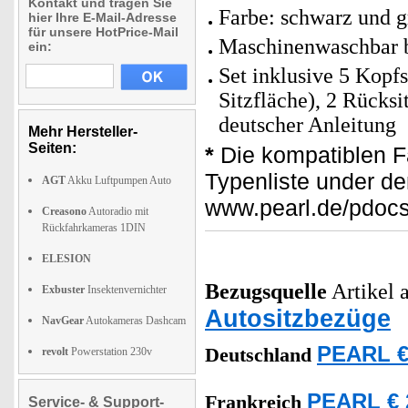
Kontakt und tragen Sie
Farbe: schwarz und g
hier Ihre E-Mail-Adresse
für unsere HotPrice-Mail
Maschinenwaschbar b
ein:
Set inklusive 5 Kopf
Sitzfläche), 2 Rücksi
deutscher Anleitung
Mehr Hersteller-
Seiten:
*
Die kompatiblen F
Typenliste under de
AGT
Akku Luftpumpen Auto
www.pearl.de/pdoc
Creasono
Autoradio mit
Rückfahrkameras 1DIN
ELESION
Bezugsquelle
Artikel a
Exbuster
Insektenvernichter
Autositzbezüge
NavGear
Autokameras Dashcam
PEARL €
Deutschland
revolt
Powerstation 230v
PEARL € 
Frankreich
Service- & Support-