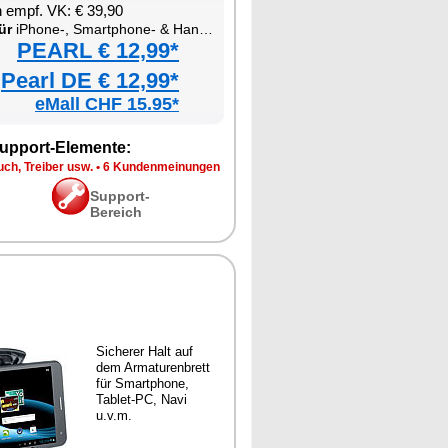
 empf. VK: € 39,90
ür
iPhone-, Smartphone- & Handy-Halterung fürs Kfz-Armaturenbrett
PEARL € 12,99*
Pearl DE € 12,99*
eMall CHF 15.95*
upport-Elemente:
ch, Treiber usw.
•
6 Kundenmeinungen
Support-
Bereich
Sicherer Halt auf
dem Armaturenbrett
für Smartphone,
Tablet-PC, Navi
u.v.m.