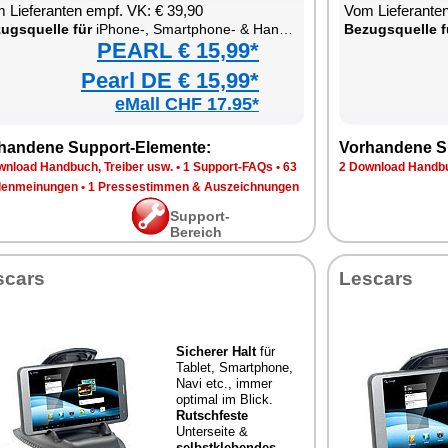
 Lieferanten empf. VK: € 39,90
Vom Lieferanten
ugsquelle für
iPhone-, Smartphone- & Handy-Halterung fürs Kfz-Armaturenbrett
Bezugsquelle f
PEARL € 15,99*
Pearl DE € 15,99*
eMall CHF 17.95*
handene Support-Elemente:
Vorhandene S
wnload Handbuch, Treiber usw.
•
1 Support-FAQs
•
63
2 Download Handbu
enmeinungen
•
1 Pressestimmen & Auszeichnungen
Support-
Bereich
scars
Lescars
Sicherer Halt
für
Tablet, Smartphone,
Navi etc., immer
optimal im Blick.
Rutschfeste
Unterseite &
selbstklebendes