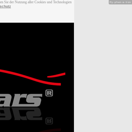
men Sie der Nutzung aller Cookies und Technologien
Hy-phen-a-tion
schutz