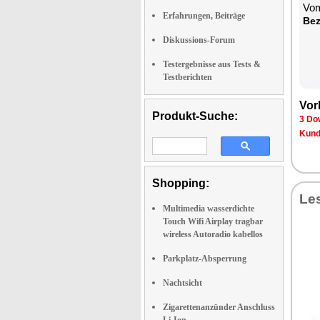
Vom
Erfahrungen, Beiträge
Bez
Diskussions-Forum
Testergebnisse aus Tests &
Testberichten
Vor
Produkt-Suche:
3 Do
Kund
Shopping:
Le
Multimedia wasserdichte
Touch Wifi Airplay tragbar
wireless Autoradio kabellos
Parkplatz-Absperrung
Nachtsicht
Zigarettenanzünder Anschluss