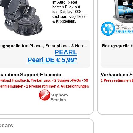
im Auto, bietet
besten Blick auf
das Display.
360°
drehbar.
Kugelkopf
& Kippgelenk.
ugsquelle für
iPhone-, Smartphone- & Handy-Halterung fürs Kfz-Armaturenbrett
Bezugsquelle f
PEARL
Pearl DE € 5,99*
handene Support-Elemente:
Vorhandene S
wnload Handbuch, Treiber usw.
•
2 Support-FAQs
•
59
1 Pressestimmen 
enmeinungen
•
1 Pressestimmen & Auszeichnungen
Support-
Bereich
scars