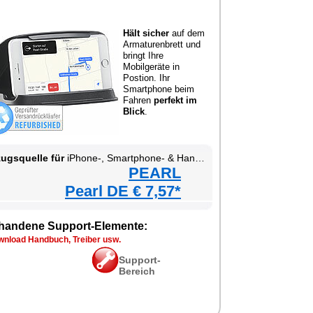
Hält sicher
auf dem
Armaturenbrett und
bringt Ihre
Mobilgeräte in
Postion. Ihr
Smartphone beim
Fahren
perfekt im
Blick
.
ugsquelle für
iPhone-, Smartphone- & Handy-Halterung fürs Kfz-Armaturenbrett
PEARL
Pearl DE € 7,57*
handene Support-Elemente:
wnload Handbuch, Treiber usw.
Support-
Bereich