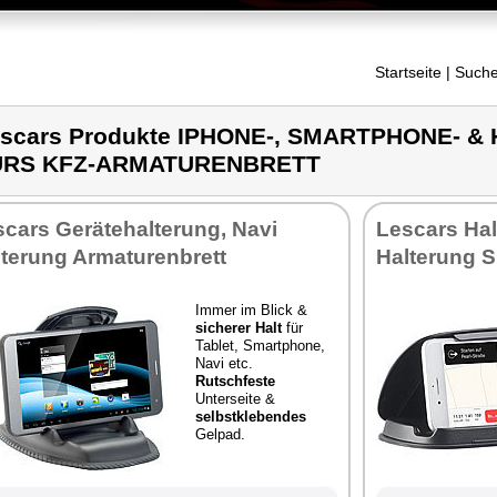
Startseite
| Suche
scars Produkte IPHONE-, SMARTPHONE- 
ÜRS KFZ-ARMATURENBRETT
cars Gerätehalterung, Navi
Lescars Hal
lterung Armaturenbrett
Halterung 
Immer im Blick &
sicherer Halt
für
Tablet, Smartphone,
Navi etc.
Rutschfeste
Unterseite &
selbstklebendes
Gelpad.