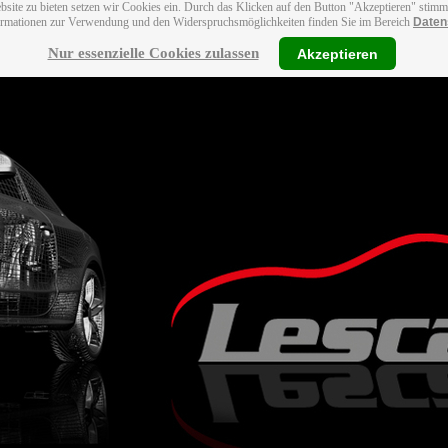
bsite zu bieten setzen wir Cookies ein. Durch das Klicken auf den Button "Akzeptieren" stim
ormationen zur Verwendung und den Widerspruchsmöglichkeiten finden Sie im Bereich
Daten
Nur essenzielle Cookies zulassen
Akzeptieren