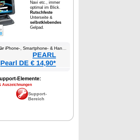
Navi etc., immer
optimal im Blick.
Rutschfeste
Unterseite &
selbstklebendes
Gelpad.
ür
iPhone-, Smartphone- & Handy-Halterung fürs Kfz-Armaturenbrett
PEARL
Pearl DE € 14,90*
upport-Elemente:
& Auszeichnungen
Support-
Bereich