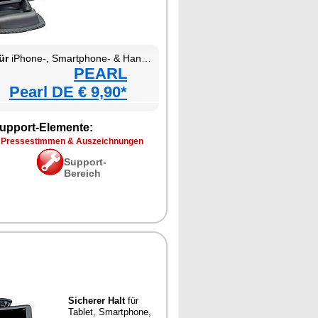
ür
iPhone-, Smartphone- & Handy-Halterung fürs Kfz-Armaturenbrett
PEARL
Pearl DE € 9,90*
upport-Elemente:
 Pressestimmen & Auszeichnungen
Support-
Bereich
Sicherer Halt
für
Tablet, Smartphone,