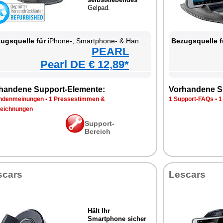
Gelpad.
ugsquelle für
iPhone-, Smartphone- & Handy-Halterung fürs Kfz-Armaturenbrett
Bezugsquelle f
PEARL
Pearl DE € 12,89*
handene Support-Elemente:
Vorhandene S
ndenmeinungen
•
1 Pressestimmen &
1 Support-FAQs
•
1
eichnungen
Support-
Bereich
scars
Lescars
Hält Ihr
Smartphone sicher