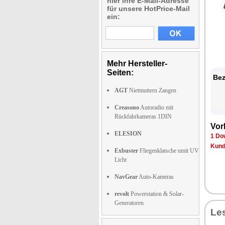
hier Ihre E-Mail-Adresse
für unsere HotPrice-Mail
ein:
Mehr Hersteller-
Seiten:
Bez
AGT
Nietmuttern Zangen
Creasono
Autoradio mit
Rückfahrkameras 1DIN
Vor
ELESION
1 Do
Kund
Exbuster
Fliegenklatsche nmit UV
Licht
NavGear
Auto-Kameras
revolt
Powerstation & Solar-
Generatoren
Le