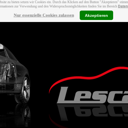
bsite zu bieten setzen wir Cookies ein. Durch das Klicken auf den Button "Akzeptieren" stim
ormationen zur Verwendung und den Widerspruchsmöglichkeiten finden Sie im Bereich
Daten
Nur essenzielle Cookies zulassen
Akzeptieren