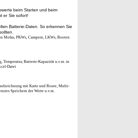
swerte beim Starten und beim
 er Sie sofort!
lten Batterie-Daten. So erkennen Sie
ollten.
n von Mofas, PKWs, Campern, LKWs, Booten
 Temperatur, Batterie-Kapazität u.v.m. in
xcel-Datei
eaufzeichnung mit Karte und Route, Multi-
ztes Speichern der Werte u.v.m.