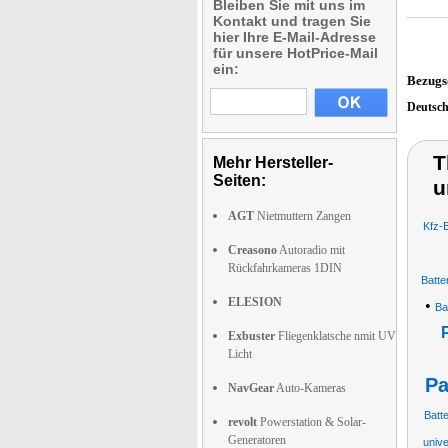
Bleiben Sie mit uns im
Kontakt und tragen Sie
hier Ihre E-Mail-Adresse
für unsere HotPrice-Mail
ein:
Bezugs
Deutsc
T
Mehr Hersteller-
Seiten:
u
AGT
Nietmuttern Zangen
Kfz-B
Creasono
Autoradio mit
Rückfahrkameras 1DIN
Batte
ELESION
•
Ba
Exbuster
Fliegenklatsche nmit UV
Licht
Pa
NavGear
Auto-Kameras
Batt
revolt
Powerstation & Solar-
Generatoren
univ