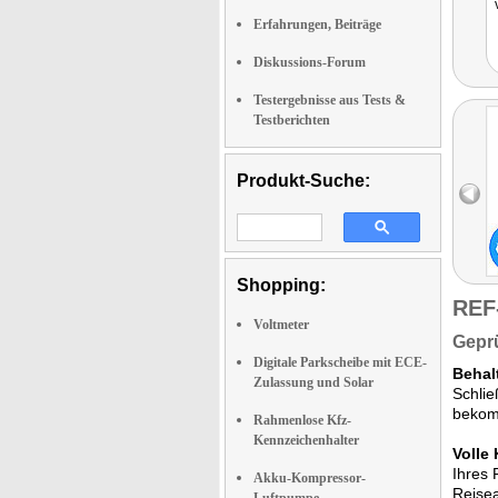
Erfahrungen, Beiträge
Diskussions-Forum
Testergebnisse aus Tests &
Testberichten
Produkt-Suche:
Shopping:
REF
Voltmeter
Geprü
Digitale Parkscheibe mit ECE-
Behal
Zulassung und Solar
Schlie
bekomm
Rahmenlose Kfz-
Kennzeichenhalter
Volle
Ihres 
Akku-Kompressor-
Reisea