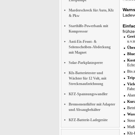
Luftpumpe
Warns
Marderschreck für Auto, Kfz
Ladevo
& Pkw
Einfa
Starthilfe-Powerbank mit
frühze
Kompressor
Geei
u.v.
Anti-Eis-Front- &
Seitenscheiben-Abdeckung
Über
mit Magnet
Blue
Kost
Solar-Parkplatzsperre
Echt
Bis 
Kfz-Batterietester und
Tri
Wächter für 12 Volt, mit
Streckenaufzeichnung
Viel
Fahr
KFZ-Spannungswandler
Alar
Kurz
Bremsenentlüfter mit Adapter
Betr
und Absaugbehälter
Wass
KFZ-Batterie-Ladegeräte
Stro
Maße
Kfz-