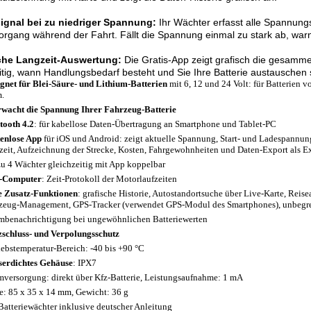
ignal bei zu niedriger Spannung:
Ihr Wächter erfasst alle Spannung
rgang während der Fahrt. Fällt die Spannung einmal zu stark ab, warnt
che Langzeit-Auswertung:
Die Gratis-App zeigt grafisch die gesamme
itig, wann Handlungsbedarf besteht und Sie Ihre Batterie austauschen s
gnet für Blei-Säure- und Lithium-Batterien
mit 6, 12 und 24 Volt: für Batterie
m.
wacht die Spannung Ihrer Fahrzeug-Batterie
tooth 4.2
: für kabellose Daten-Übertragung an Smartphone und Tablet-PC
enlose App
für iOS und Android: zeigt aktuelle Spannung, Start- und Ladespannung,
zeit, Aufzeichnung der Strecke, Kosten, Fahrgewohnheiten und Daten-Export als E
zu 4 Wächter gleichzeitig mit App koppelbar
p-Computer
: Zeit-Protokoll der Motorlaufzeiten
e Zusatz-Funktionen
: grafische Historie, Autostandortsuche über Live-Karte, Reis
zeug-Management, GPS-Tracker (verwendet GPS-Modul des Smartphones), unbegren
mbenachrichtigung bei ungewöhnlichen Batteriewerten
schluss- und Verpolungsschutz
iebstemperatur-Bereich: -40 bis +90 °C
erdichtes Gehäuse
: IPX7
mversorgung: direkt über Kfz-Batterie, Leistungsaufnahme: 1 mA
: 85 x 35 x 14 mm, Gewicht: 36 g
Batteriewächter inklusive deutscher Anleitung