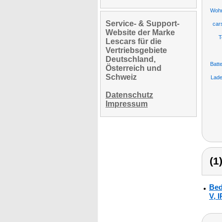
Wohn
Service- & Support-
car
Website der Marke
T
Lescars für die
Vertriebsgebiete
Deutschland,
Batte
Österreich und
Schweiz
Lade
Datenschutz
Impressum
(1
Bed
V, 