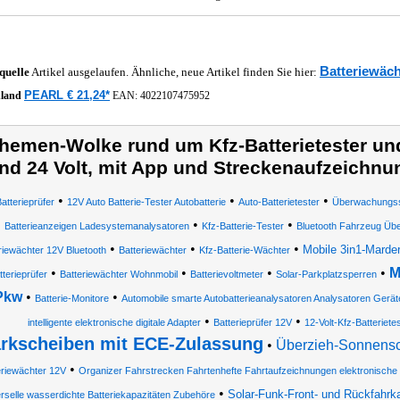
Batteriewäch
quelle
Artikel ausgelaufen. Ähnliche, neue Artikel finden Sie hier:
PEARL € 21,24*
hland
EAN:
4022107475952
hemen-Wolke rund um Kfz-Batterietester und
nd 24 Volt, mit App und Streckenaufzeichnu
•
•
•
atterieprüfer
12V Auto Batterie-Tester Autobatterie
Auto-Batterietester
Überwachungss
•
•
Batterieanzeigen Ladesystemanalysatoren
Kfz-Batterie-Tester
Bluetooth Fahrzeug Ü
•
•
•
Mobile 3in1-Marde
riewächter 12V Bluetooth
Batteriewächter
Kfz-Batterie-Wächter
•
•
•
•
M
tterieprüfer
Batteriewächter Wohnmobil
Batterievoltmeter
Solar-Parkplatzsperren
Pkw
•
•
Batterie-Monitore
Automobile smarte Autobatterieanalysatoren Analysatoren Gerät
•
•
intelligente elektronische digitale Adapter
Batterieprüfer 12V
12-Volt-Kfz-Batteriete
rkscheiben mit ECE-Zulassung
•
Überzieh-Sonnensch
•
eriewächter 12V
Organizer Fahrstrecken Fahrtenhefte Fahrtaufzeichnungen elektronische
•
Solar-Funk-Front- und Rückfahrk
erselle wasserdichte Batteriekapazitäten Zubehöre