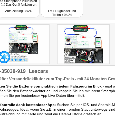
via Smartphone visualisiert.
(...) Das Gerät funktioniert
mit Blei-Säure- und Lithium-
Auto Zeitung 08/24
FMT-Flugmodel und
-Batterien mit 6. 12 und 24
Technik 04/24
Volt."
-35038-919
Lescars
fter Versandrückläufer zum Top-Preis - mit 24 Monaten Ge
ten Sie die Batterie von praktisch jedem Fahrzeug im Blick
- egal 
ßen Sie den Batteriewächter an und koppeln Sie ihn mit Ihrem Smartp
en Sie per kostenloser App Live-Daten übermittelt.
 Kontrolle dank kostenloser App:
Suchen Sie per iOS- und Android-Mo
Fahrzeuges. Ideal, wenn Sie z.B. in einer fremden Stadt unterwegs sin
ufzeichnung mit Karte und zeigt die Daten-Historie grafisch an.