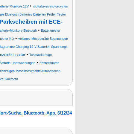
•
atterie-Monitore 12V
motorbikes motorcycles
ale Bluetooth Batteries Batterien Prüfer Tester
 Parkscheiben mit ECE-
•
atterie-Monitore Bluetooth
Batterietester
•
tester Kfz
voltages Messgeräte Spannungen
diagramme Charging 12-V-Batterien Spannungs
•
zeichenhalter
Testwerkzeuge
•
 Batterie Überwachungen
Echtzeitdaten
ltanzeigen Messinstrumente Autobatterien
ore Bluetooth
ort-Suche, Bluetooth, App, 6/12/24