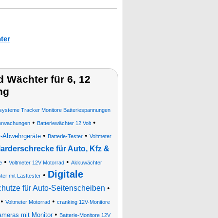
ter
 Wächter für 6, 12
ng
ysteme Tracker Monitore Batteriespannungen
•
•
berwachungen
Batteriewächter 12 Volt
•
•
r-Abwehrgeräte
Batterie-Tester
Voltmeter
arderschrecke für Auto, Kfz &
•
•
e
Voltmeter 12V Motorrad
Akkuwächter
Digitale
•
ster mit Lasttester
utze für Auto-Seitenscheiben
•
•
•
Voltmeter Motorrad
cranking 12V-Monitore
•
ameras mit Monitor
Batterie-Monitore 12V