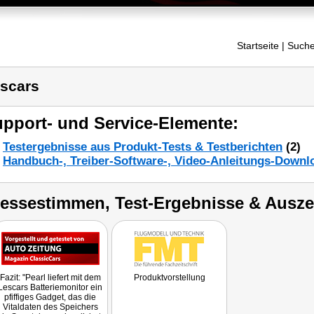
Startseite
| Suche
scars
pport- und Service-Elemente:
Testergebnisse aus Produkt-Tests & Testberichten
(2)
Handbuch-, Treiber-Software-, Video-Anleitungs-Downl
ressestimmen, Test-Ergebnisse & Ausz
Fazit: "Pearl liefert mit dem
Produktvorstellung
Lescars Batteriemonitor ein
pfiffiges Gadget, das die
Vitaldaten des Speichers