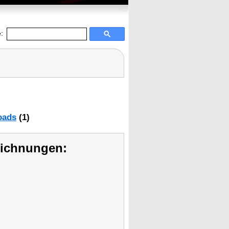
:
oads
(1)
eichnungen: