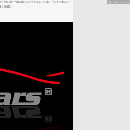
men Sie der Nutzung aller Cookies und Technologien
Hy-phen-a-tion
schutz