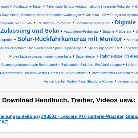
•
•
•
mobil
Autobatterie-Tester
Tiefentlade-Schutz vollautomatische integrierte Rekorder
B
•
•
s Kapazitäten Batteriemonitore Batterieüberwachungen
Voltmeter 12V
Prüfgeräte univers
Digitale
•
•
•
estgeräte 6V 12V 24V
Kfz-Batterie-Prüfgeräte
Spannungsmessgeräte
Zulassung und Solar
•
•
•
Autobatterie-Prüfgeräte
Batterie-Prüfgeräte
B
Solar-Rückfahrkameras mit Monitor
•
•
rieprüfer
Batterie
•
•
prüfer eingebaute Überwachungen Spannungsanzeigen
Spannungsprüfer Kfz
Langzeit
•
•
Rahmenlose Kfz-Kenn
Prüfen Ladestromspannungen dauerhafte
Batterietester
•
Spannungserkennungen Bootsbatterien Bleibatterien Bleisäure Blei Verbindungen
Lithium
•
•
Motorradfahrer Historien Winter Herbst BleiSäure Batterien
Batteriewächter Bluetooth
Vo
•
Fahrtenbücher Karten Maps Standorte Routen
Batteriemonit
) Download Handbuch, Treiber, Videos usw.:
ienungsanleitung (ZX3503 - Lescars Kfz-Batterie-Wächter, Stand
IPX7)