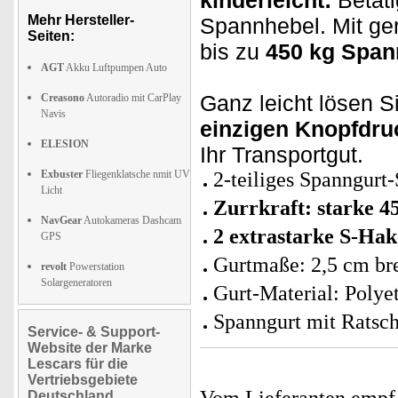
kinderleicht:
Betäti
Mehr Hersteller-
Spannhebel. Mit ger
Seiten:
bis zu
450 kg Spann
AGT
Akku Luftpumpen Auto
Ganz leicht lösen S
Creasono
Autoradio mit CarPlay
Navis
einzigen Knopfdru
ELESION
Ihr Transportgut.
Exbuster
Fliegenklatsche nmit UV
2-teiliges Spanngurt
Licht
Zurrkraft: starke 4
NavGear
Autokameras Dashcam
2 extrastarke S-Ha
GPS
Gurtmaße: 2,5 cm bre
revolt
Powerstation
Solargeneratoren
Gurt-Material: Polye
Spanngurt mit Ratsch
Service- & Support-
Website der Marke
Lescars für die
Vertriebsgebiete
Deutschland,