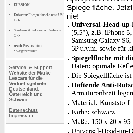
ELESION
Spiegelfläche. Jetz
nie!
Exbuster
Fliegenklatsche nmit UV
Licht
Universal-Head-up-
NavGear
Autokameras Dashcam
(5,5"), z.B. iPhone 5, 
GPS
Samsung Galaxy S6,
revolt
Powerstation
6P u.v.m. sowie für
Solargeneratoren
Spiegelfläche mit d
Daten: opimale Refle
Service- & Support-
Website der Marke
Die Spiegelfläche ist
Lescars für die
Vertriebsgebiete
Haftende Anti-Ruts
Deutschland,
Armaturenbrett lege
Österreich und
Schweiz
Material: Kunststoff
Datenschutz
Farbe: schwarz
Impressum
Maße: 150 x 20 x 95
Universal-Head-up-Di