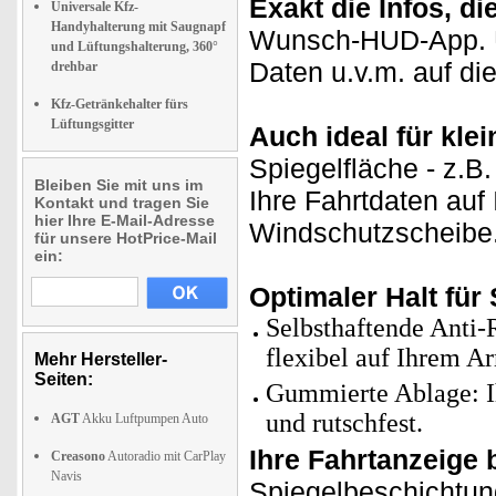
Exakt die Infos, d
Universale Kfz-
Handyhalterung mit Saugnapf
Wunsch-HUD-App. Un
und Lüftungshalterung, 360°
Daten u.v.m. auf di
drehbar
Kfz-Getränkehalter fürs
Lüftungsgitter
Auch ideal für kle
Spiegelfläche - z.B
Bleiben Sie mit uns im
Ihre Fahrtdaten auf
Kontakt und tragen Sie
hier Ihre E-Mail-Adresse
Windschutzscheibe
für unsere HotPrice-Mail
ein:
Optimaler Halt fü
Selbsthaftende Anti-
flexibel auf Ihrem A
Mehr Hersteller-
Seiten:
Gummierte Ablage: Ih
und rutschfest.
AGT
Akku Luftpumpen Auto
Ihre Fahrtanzeige 
Creasono
Autoradio mit CarPlay
Navis
Spiegelbeschichtung 