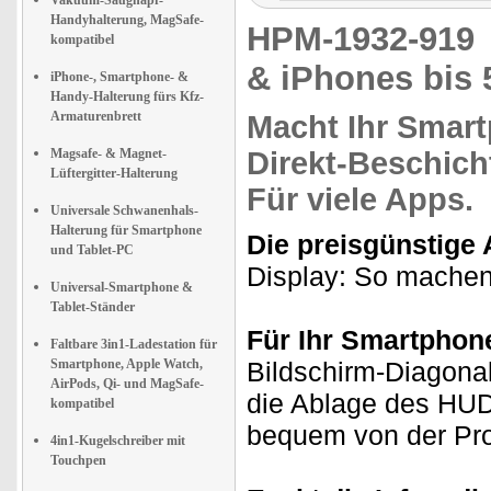
Vakuum-Saugnapf-
Handyhalterung, MagSafe-
HPM-1932-91
kompatibel
& iPhones bis 
iPhone-, Smartphone- &
Handy-Halterung fürs Kfz-
Armaturenbrett
Macht Ihr
Smart
Magsafe- & Magnet-
Direkt-Beschich
Lüftergitter-Halterung
Für viele Apps.
Universale Schwanenhals-
Halterung für Smartphone
Die preisgünstige 
und Tablet-PC
Display: So mache
Universal-Smartphone &
Tablet-Ständer
Für Ihr Smartphon
Faltbare 3in1-Ladestation für
Smartphone, Apple Watch,
Bildschirm-Diagonal
AirPods, Qi- und MagSafe-
die Ablage des HUD 
kompatibel
bequem von der Pro
4in1-Kugelschreiber mit
Touchpen