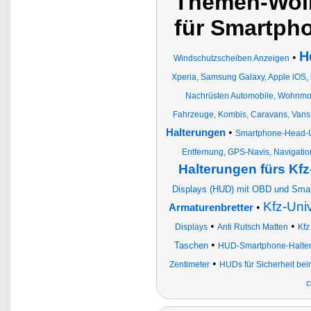
Themen-Wolk
für Smartph
H
•
Windschutzscheiben Anzeigen
Xperia, Samsung Galaxy, Apple iOS,
Nachrüsten Automobile, Wohnmob
Fahrzeuge, Kombis, Caravans, Vans
•
Halterungen
Smartphone-Head-Up
Entfernung, GPS-Navis, Navigati
Halterungen fürs Kfz
Displays (HUD) mit OBD und Sma
Kfz-Uni
•
Armaturenbretter
•
•
Displays
Anti Rutsch Matten
Kfz
•
Taschen
HUD-Smartphone-Halte
•
Zentimeter
HUDs für Sicherheit bei
c