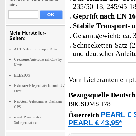
ein:
235/50-18, 245/45-1
Geprüft nach EN 1
Stabile Transport-
Mehr Hersteller-
Gesamtgewicht: ca. 
Seiten:
Schneeketten-Satz (2
AGT
Akku Luftpumpen Auto
und deutscher Anleit
Creasono
Autoradio mit CarPlay
Navis
ELESION
Vom Lieferanten emp
Exbuster
Fliegenklatsche nmit UV
Licht
Bezugsquelle
Deutsch
NavGear
Autokameras Dashcam
B0CSDMSH78
GPS
PEARL € 3
Österreich
revolt
Powerstation
PEARL € 43,95*
Solargeneratoren