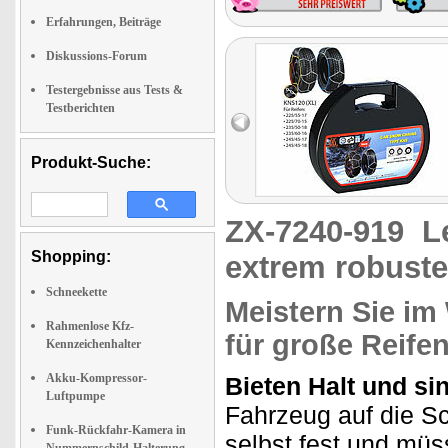
Erfahrungen, Beiträge
Diskussions-Forum
Testergebnisse aus Tests &
Testberichten
Produkt-Suche:
ZX-7240-919
L
Shopping:
extrem robuste
Schneekette
Meistern Sie im
Rahmenlose Kfz-
für große Reife
Kennzeichenhalter
Akku-Kompressor-
Bieten Halt und si
Luftpumpe
Fahrzeug auf die Sc
Funk-Rückfahr-Kamera in
selbst fest und müs