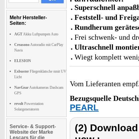
Superschnell anpaß
Feststell- und Freig
Mehr Hersteller-
Seiten:
Rundherum gerätesc
AGT
Akku Luftpumpen Auto
Frei schwenk- und dr
Creasono
Autoradio mit CarPlay
Ultraschnell montie
Navis
Wiegt komplett weni
ELESION
Exbuster
Fliegenklatsche nmit UV
Licht
Vom Lieferanten emp
NavGear
Autokameras Dashcam
GPS
Bezugsquelle
Deutsch
revolt
Powerstation
PEARL
Solargeneratoren
(2) Download
Service- & Support-
Website der Marke
Lescars für die