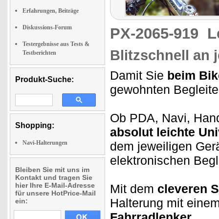
Erfahrungen, Beiträge
Diskussions-Forum
PX-2065-919
L
Testergebnisse aus Tests &
Blitzschnell an
Testberichten
Damit Sie
beim Bik
Produkt-Suche:
gewohnten Begleit
Ob PDA, Navi, Han
Shopping:
absolut leichte Un
Navi-Halterungen
dem jeweiligen Ger
elektronischen Begl
Bleiben Sie mit uns im
Kontakt und tragen Sie
hier Ihre E-Mail-Adresse
Mit dem
cleveren S
für unsere HotPrice-Mail
Halterung mit eine
ein:
Fahrradlenker.