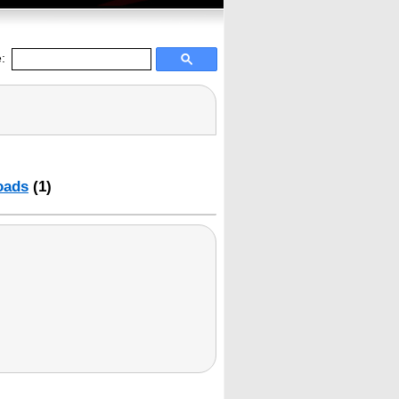
:
oads
(1)