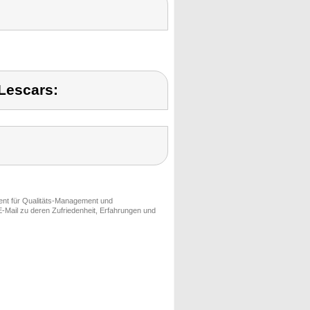
Lescars:
ment für Qualitäts-Management und
-Mail zu deren Zufriedenheit, Erfahrungen und