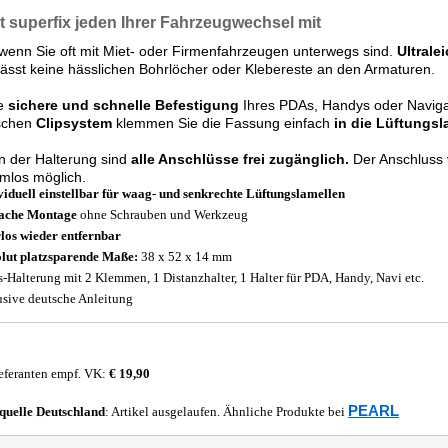
 superfix jeden Ihrer Fahrzeugwechsel mit
 wenn Sie oft mit Miet- oder Firmenfahrzeugen unterwegs sind.
Ultrale
lässt keine hässlichen Bohrlöcher oder Klebereste an den Armaturen.
ie
sichere und schnelle Befestigung
Ihres PDAs, Handys oder Naviga
ischen
Clipsystem
klemmen Sie die Fassung einfach
in die Lüftungsl
n der Halterung sind
alle Anschlüsse frei zugänglich.
Der Anschluss 
mlos möglich.
viduell einstellbar für waag- und senkrechte Lüftungslamellen
ache Montage
ohne Schrauben und Werkzeug
los wieder entfernbar
lut platzsparende Maße:
38 x 52 x 14 mm
s-Halterung mit 2 Klemmen, 1 Distanzhalter, 1 Halter für PDA, Handy, Navi etc.
usive deutsche Anleitung
eferanten empf. VK:
€ 19,90
PEARL
quelle
Deutschland
: Artikel ausgelaufen. Ähnliche Produkte bei