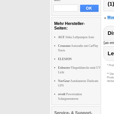
(1
Mon
Mehr Hersteller-
Seiten:
Di
AGT
Akku Luftpumpen Auto
[an er
Creasono
Autoradio mit CarPlay
Navis
Le
ELESION
* Pre
Exbuster
Fliegenklatsche nmit UV
Licht
** Di
Produ
NavGear
Autokameras Dashcam
Verbe
GPS
revolt
Powerstation
Solargeneratoren
Service- & Support-