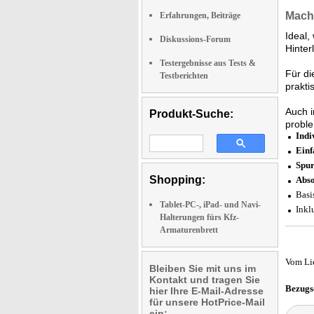
Macht
Erfahrungen, Beiträge
Ideal,
Diskussions-Forum
Hinter
Testergebnisse aus Tests &
Für d
Testberichten
prakt
Auch i
Produkt-Suche:
proble
Indi
Einf
Spur
Shopping:
Abso
Basi
Tablet-PC-, iPad- und Navi-
Inkl
Halterungen fürs Kfz-
Armaturenbrett
Vom Li
Bleiben Sie mit uns im
Kontakt und tragen Sie
Bezugs
hier Ihre E-Mail-Adresse
für unsere HotPrice-Mail
ein: