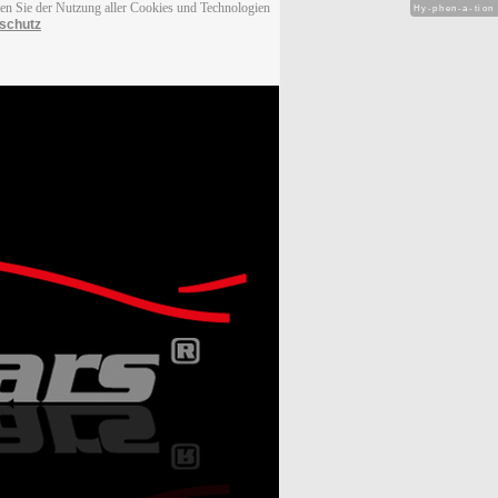
men Sie der Nutzung aller Cookies und Technologien
Hy-phen-a-tion
schutz