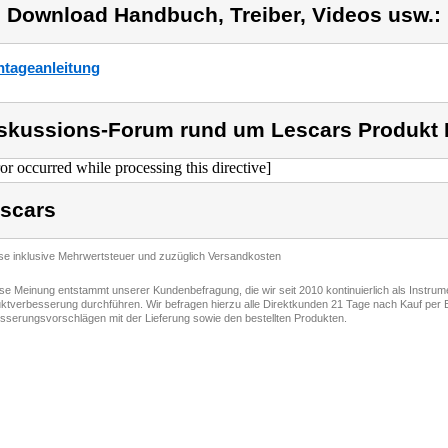
) Download Handbuch, Treiber, Videos usw.:
tageanleitung
skussions-Forum rund um Lescars Produkt 
ror occurred while processing this directive]
scars
ise inklusive Mehrwertsteuer und zuzüglich Versandkosten
ese Meinung entstammt unserer Kundenbefragung, die wir seit 2010 kontinuierlich als Instru
ktverbesserung durchführen. Wir befragen hierzu alle Direktkunden 21 Tage nach Kauf per E
sserungsvorschlägen mit der Lieferung sowie den bestellten Produkten.