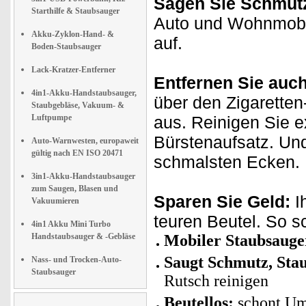
Sagen Sie Schmut
Starthilfe & Staubsauger
Auto und Wohnmobil
Akku-Zyklon-Hand- &
auf.
Boden-Staubsauger
Lack-Kratzer-Entferner
Entfernen Sie auch
4in1-Akku-Handstaubsauger,
über den Zigaretten
Staubgebläse, Vakuum- &
Luftpumpe
aus. Reinigen Sie 
Bürstenaufsatz. Un
Auto-Warnwesten, europaweit
gültig nach EN ISO 20471
schmalsten Ecken.
3in1-Akku-Handstaubsauger
zum Saugen, Blasen und
Sparen Sie Geld:
I
Vakuumieren
teuren Beutel. So s
4in1 Akku Mini Turbo
Handstaubsauger & -Gebläse
Mobiler Staubsauge
Saugt Schmutz, Stau
Nass- und Trocken-Auto-
Staubsauger
Rutsch reinigen
Beutellos:
schont Um