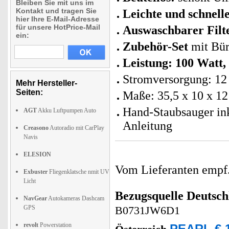
Bleiben Sie mit uns im
Kontakt und tragen Sie
Leichte und schnell
hier Ihre E-Mail-Adresse
für unsere HotPrice-Mail
Auswaschbarer Filt
ein:
Zubehör-Set
mit Bür
Leistung: 100 Watt,
Stromversorgung: 12 
Mehr Hersteller-
Seiten:
Maße: 35,5 x 10 x 12
Hand-Staubsauger ink
AGT
Akku Luftpumpen Auto
Anleitung
Creasono
Autoradio mit CarPlay
Navis
ELESION
Vom Lieferanten emp
Exbuster
Fliegenklatsche nmit UV
Licht
Bezugsquelle
Deutsch
NavGear
Autokameras Dashcam
GPS
B0731JW6D1
revolt
Powerstation