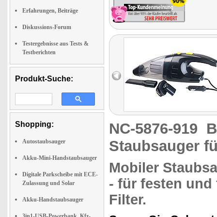
Erfahrungen, Beiträge
Diskussions-Forum
Testergebnisse aus Tests &
Testberichten
Produkt-Suche:
Shopping:
NC-5876-919
B
Staubsauger fü
Autostaubsauger
Akku-Mini-Handstaubsauger
Mobiler Staubs
Digitale Parkscheibe mit ECE-
- für
festen und 
Zulassung und Solar
Filter.
Akku-Handstaubsauger
3in1-USB-Powerbank, Kfz-