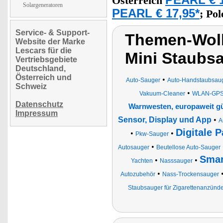
PEARL € 1
Österreich
Solargeneratoren
PEARL € 17,95*
;
Po
Service- & Support-
Themen-Wolk
Website der Marke
Lescars für die
Mini Staubs
Vertriebsgebiete
Deutschland,
Österreich und
•
Auto-Sauger
Auto-Handstaubsau
Schweiz
•
Vakuum-Cleaner
WLAN-GPS-
Datenschutz
Warnwesten, europaweit gü
Impressum
Sensor, Display und App
•
A
Digitale 
•
•
Pkw-Sauger
•
Autosauger
Beutellose Auto-Sauger
Smar
•
•
Yachten
Nasssauger
•
Autozubehör
Nass-Trockensauger
Staubsauger für Zigarettenanzünd