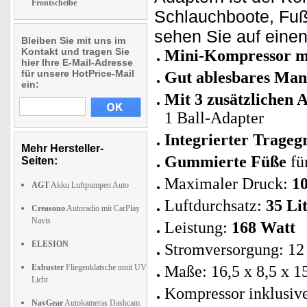
Frontscheibe
Schlauchboote, Fuß
sehen Sie auf einen 
Bleiben Sie mit uns im
Kontakt und tragen Sie
Mini-Kompressor mi
hier Ihre E-Mail-Adresse
für unsere HotPrice-Mail
Gut ablesbares Ma
ein:
Mit 3 zusätzlichen 
1 Ball-Adapter
Integrierter Tragegr
Mehr Hersteller-
Gummierte Füße
fü
Seiten:
Maximaler Druck:
10
AGT
Akku Luftpumpen Auto
Luftdurchsatz:
35 Li
Creasono
Autoradio mit CarPlay
Navis
Leistung:
168 Watt
ELESION
Stromversorgung: 12 
Exbuster
Fliegenklatsche nmit UV
Maße: 16,5 x 8,5 x 1
Licht
Kompressor inklusive
NavGear
Autokameras Dashcam