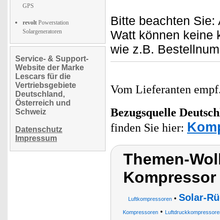
GPS
Bitte beachten Sie
revolt
Powerstation
Solargeneratoren
Watt können keine
wie z.B. Bestellnu
Service- & Support-
Website der Marke
Lescars für die
Vertriebsgebiete
Vom Lieferanten emp
Deutschland,
Österreich und
Bezugsquelle
Deutsch
Schweiz
Komp
finden Sie hier:
Datenschutz
Impressum
Themen-Wolk
Kompressor
Solar-Rü
•
Luftkompressoren
•
Kompressoren
Luftdruckkompressore