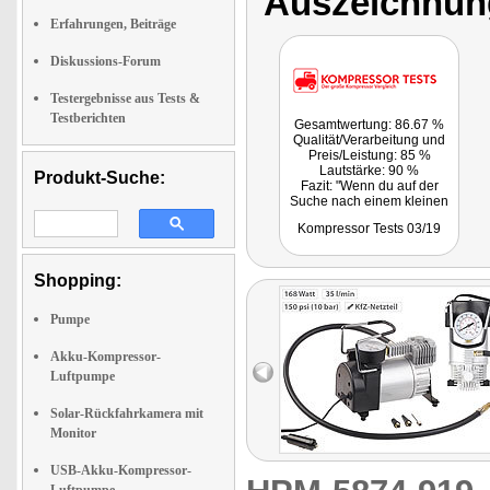
Auszeichnun
Erfahrungen, Beiträge
Diskussions-Forum
Testergebnisse aus Tests &
Testberichten
Gesamtwertung: 86.67 %
Qualität/Verarbeitung und
Preis/Leistung: 85 %
Lautstärke: 90 %
Produkt-Suche:
Fazit: "Wenn du auf der
Suche nach einem kleinen
Kompressor bist, der solide
Kompressor Tests 03/19
verarbeitet wurde und eine
ausreichend hohe Leistung
erbringt, dann kannst du
dich für den Lescars
Shopping:
Kompressor entscheiden."
Pumpe
Akku-Kompressor-
Luftpumpe
Solar-Rückfahrkamera mit
Monitor
USB-Akku-Kompressor-