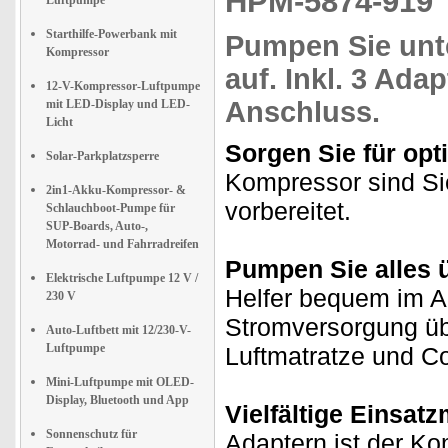
HPM-5874-91
Luftpumpe
Starthilfe-Powerbank mit
Pumpen Sie un
Kompressor
auf. Inkl. 3 Adap
12-V-Kompressor-Luftpumpe
Anschluss
.
mit LED-Display und LED-
Licht
Sorgen Sie für opt
Solar-Parkplatzsperre
Kompressor sind Sie
2in1-Akku-Kompressor- &
vorbereitet.
Schlauchboot-Pumpe für
SUP-Boards, Auto-,
Motorrad- und Fahrradreifen
Pumpen Sie alles ü
Elektrische Luftpumpe 12 V /
Helfer bequem im 
230 V
Stromversorgung üb
Auto-Luftbett mit 12/230-V-
Luftpumpe
Luftmatratze und Co
Mini-Luftpumpe mit OLED-
Display, Bluetooth und App
Vielfältige Einsat
Sonnenschutz für
Adaptern ist der Ko