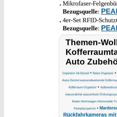
Mikrofaser-Felgenbür
PEAR
Bezugsquelle
:
4er-Set RFID-Schutzt
PEAR
Bezugsquelle
:
Themen-Wol
Kofferraumt
Auto Zubehö
•
Organizer mit Deckel
Reise Organizer
Autos Deckel wasserabweisende Kofferr
•
Kofferraum-Organizer
Aufbewahru
wasserdichte wasserfeste Ordnungssy
Boden Wohnwagen Wohnmobile Tr
•
Mardersc
Parkplatzsperren
Rückfahrkameras mit