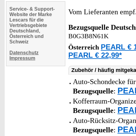
Service- & Support-
Vom Lieferanten emp
Website der Marke
Lescars für die
Vertriebsgebiete
Bezugsquelle
Deutsch
Deutschland,
B0G3B8N61K
Österreich und
Schweiz
PEARL € 1
Österreich
Datenschutz
PEARL € 22,99*
Impressum
Zubehör / häufig mitgeka
Auto-Schondecke für 
PEAR
Bezugsquelle
:
Kofferraum-Organizer
PEAR
Bezugsquelle
:
Auto-Rücksitz-Organi
PEAR
Bezugsquelle
: