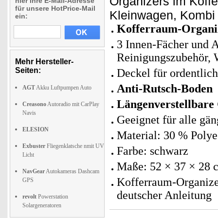
Organizers im Koffe
hier Ihre E-Mail-Adresse
für unsere HotPrice-Mail
Kleinwagen, Kombi
ein:
Kofferraum-Organiz
3 Innen-Fächer und A
Reinigungszubehör, 
Mehr Hersteller-
Seiten:
Deckel für ordentlic
Anti-Rutsch-Boden
AGT
Akku Luftpumpen Auto
Längenverstellbare 
Creasono
Autoradio mit CarPlay
Navis
Geeignet für alle gä
ELESION
Material: 30 % Polye
Exbuster
Fliegenklatsche nmit UV
Farbe: schwarz
Licht
Maße: 52 × 37 × 28 c
NavGear
Autokameras Dashcam
Kofferraum-Organizer
GPS
deutscher Anleitung
revolt
Powerstation
Solargeneratoren