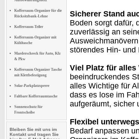
Aufbewahrungsnetz
Kofferraum-Organizer für die
Sicherer Stand au
Rücksitzbank-Lehne
Boden sorgt dafür, 
Kofferraum-Teiler
zuverlässig an sein
Kofferraum-Organizer mit
Ausweichmanövern 
Kühltasche
störendes Hin- und
Marderschreck für Auto, Kfz
& Pkw
Viel Platz für alle
Kofferraum Organizer Tasche
beeindruckendes St
mit Klettbefestigung
alles Wichtige für 
Solar-Parkplatzsperre
dass es lose im Fahr
Faltbare Kofferraumtasche
aufgeräumt, sicher u
Sonnenschutz für
Frontscheibe
Flexibel unterweg
Bedarf anpassen und
Bleiben Sie mit uns im
Kontakt und tragen Sie