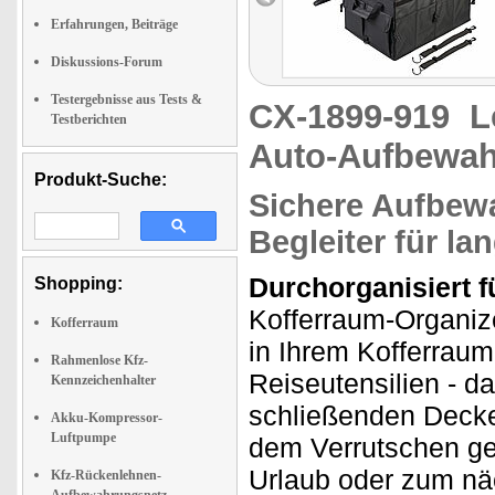
Erfahrungen, Beiträge
Diskussions-Forum
Testergebnisse aus Tests &
CX-1899-919
L
Testberichten
Auto-Aufbewa
Produkt-Suche:
Sichere Aufbewa
Begleiter für la
Durchorganisiert f
Shopping:
Kofferraum-Organi
Kofferraum
in Ihrem Kofferrau
Rahmenlose Kfz-
Reiseutensilien - d
Kennzeichenhalter
schließenden Deckel 
Akku-Kompressor-
Luftpumpe
dem Verrutschen ges
Urlaub oder zum nä
Kfz-Rückenlehnen-