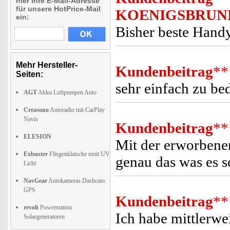
hier Ihre E-Mail-Adresse
für unsere HotPrice-Mail
KOENIGSBRUN
ein:
Bisher beste Hand
Mehr Hersteller-
Kundenbeitrag
**
Seiten:
sehr einfach zu bed
AGT
Akku Luftpumpen Auto
Creasono
Autoradio mit CarPlay
Navis
Kundenbeitrag
**
ELESION
Mit der erworbenen
Exbuster
Fliegenklatsche nmit UV
genau das was es s
Licht
NavGear
Autokameras Dashcam
GPS
Kundenbeitrag
**
revolt
Powerstation
Ich habe mittlerwei
Solargeneratoren