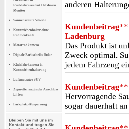
Parkassistent
anderen Halterunge
Rückfahrassistent Hilfslinien
Monitor
Sonnenschutz Scheibe
Kundenbeitrag
**
Kennzeichenhalter ohne
Ladenburg
Rahmenkante
Das Produkt ist un
Motorradkamera
Zweck optimal. Sup
Digitale Parkscheibe Solar
jedem Fahrzeug ein
Rückfahrkamera in
Kennzeichenhalterung
Luftmatratze SUV
Kundenbeitrag
**
Zigarettenanzünder Anschluss
Hervorragende Sau
Li-Ion
sogar dauerhaft an
Parkplatz-Absperrung
Bleiben Sie mit uns im
Kontakt und tragen Sie
Kundenbeitrag
**