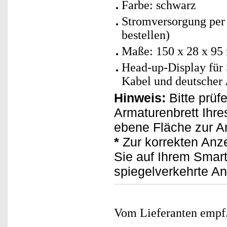
Farbe: schwarz
Stromversorgung per 
bestellen)
Maße: 150 x 28 x 95
Head-up-Display für
Kabel und deutscher 
Hinweis:
Bitte prüf
Armaturenbrett Ihre
ebene Fläche zur A
*
Zur korrekten Anz
Sie auf Ihrem Smar
spiegelverkehrte An
Vom Lieferanten emp