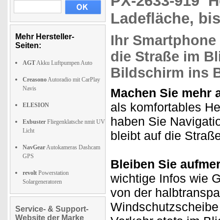
PX-2633-919
H
Ladefläche, bis
Mehr Hersteller-
Ihr Smartphone
Seiten:
die Straße im Bl
AGT
Akku Luftpumpen Auto
Bildschirm ins B
Creasono
Autoradio mit CarPlay
Navis
Machen Sie mehr 
als komfortables He
ELESION
haben Sie Navigatio
Exbuster
Fliegenklatsche nmit UV
Licht
bleibt auf die Straß
NavGear
Autokameras Dashcam
GPS
Bleiben Sie aufme
revolt
Powerstation
wichtige Infos wie 
Solargeneratoren
von der halbtranspa
Windschutzscheibe 
Service- & Support-
Website der Marke