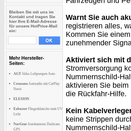
Fahrzeugen und Per
Bleiben Sie mit uns im
Warnt Sie auch ak
Kontakt und tragen Sie
hier Ihre E-Mail-Adresse
registrieren alles, 
für unsere HotPrice-Mail
ein:
Kommen Sie einem H
zunehmender Signal
Mehr Hersteller-
Aktiviert sich mi
Seiten:
Stromversorgung ko
AGT
Akku Luftpumpen Auto
Nummernschild-Halt
aktivieren Sie beim
Creasono
Autoradio mit CarPlay
Navis
die Rückfahr-Hilfe.
ELESION
Kein Kabelverlege
Exbuster
Fliegenklatsche nmit UV
Licht
keine Strippen dur
NavGear
Autokameras Dashcam
Nummernschild-Halt
GPS