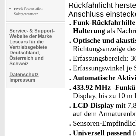
Rückfahrlicht herst
revolt
Powerstation
Anschluss einsteck
Solargeneratoren
Funk-Rückfahrhilfe
Halterung
als Nachr
Service- & Support-
Website der Marke
Optische und akusti
Lescars für die
Vertriebsgebiete
Richtungsanzeige des
Deutschland,
Erfassungsbereich: 3
Österreich und
Schweiz
Erfassungswinkel je S
Datenschutz
Automatische Aktiv
Impressum
433.92 MHz -Funkü
Display, bis zu 10 m
LCD-Display
mit 7,8
auf dem Armaturenbr
Sensoren-Empfindlich
Universell passend
f