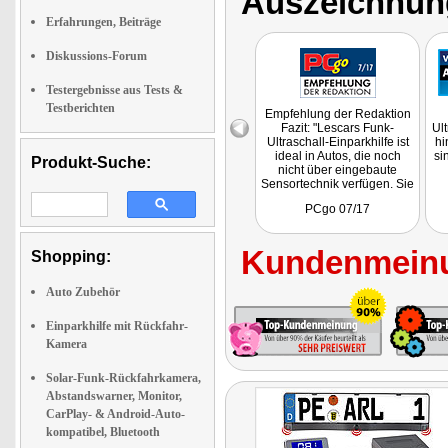
Auszeichnun
Erfahrungen, Beiträge
Diskussions-Forum
Testergebnisse aus Tests &
Testberichten
Empfehlung der Redaktion
Fazit: "Lescars Funk-
Ult
Ultraschall-Einparkhilfe ist
hi
ideal in Autos, die noch
si
Produkt-Suche:
nicht über eingebaute
Sensortechnik verfügen. Sie
warnt sowohl optisch als
PCgo 07/17
auch akustisch vor
Hindernissen und
Gegenständen hinter dem
Kundenmeinu
Auto.So wird das
Shopping:
Rückwärtsfahren und
Einparken erleichtert."
Auto Zubehör
Einparkhilfe mit Rückfahr-
Kamera
Solar-Funk-Rückfahrkamera,
Abstandswarner, Monitor,
CarPlay- & Android-Auto-
kompatibel, Bluetooth