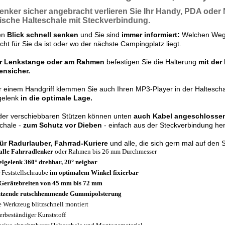
enker
sicher angebracht verlieren Sie Ihr
Handy, PDA
oder
ische Halteschale mit
Steckverbindung.
en
Blick schnell senken
und Sie sind
immer informiert:
Welchen Weg 
cht für Sie da ist oder wo der nächste Campingplatz liegt.
r Lenkstange
oder am Rahmen
befestigen Sie die Halterung
mit der
nsicher.
r einem Handgriff klemmen Sie auch Ihren MP3-Player in der Haltescha
gelenk
in die optimale Lage.
der verschiebbaren Stützen können unten
auch Kabel angeschlossen
chale -
zum Schutz vor Dieben
- einfach aus der Steckverbindung he
für Radurlauber, Fahrrad-Kuriere
und alle, die sich gern mal auf den 
alle Fahrradlenker
oder Rahmen bis 26 mm Durchmesser
lgelenk 360° drehbar, 20° neigbar
 Feststellschraube
im optimalem Winkel fixierbar
Gerätebreiten von 45 mm bis 72 mm
ützende rutschhemmende Gummipolsterung
 Werkzeug blitzschnell montiert
erbeständiger Kunststoff