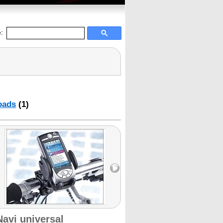
:
oads
(1)
avi universal