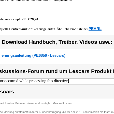
usive abnehmbarer Halteschale und Montagematerial
eferanten empf. VK:
€ 29,90
PEARL
quelle
Deutschland
: Artikel ausgelaufen. Ähnliche Produkte bei
) Download Handbuch, Treiber, Videos usw.:
ienungsanleitung (PE6856 - Lescars)
skussions-Forum rund um Lescars Produkt 
ror occurred while processing this directive]
scars
ise inklusive Mehrwertsteuer und zuzüglich Versandkosten
ese Meinung entstammt unserer Kundenbefragung, die wir seit 2010 kontinuierlich als Instru