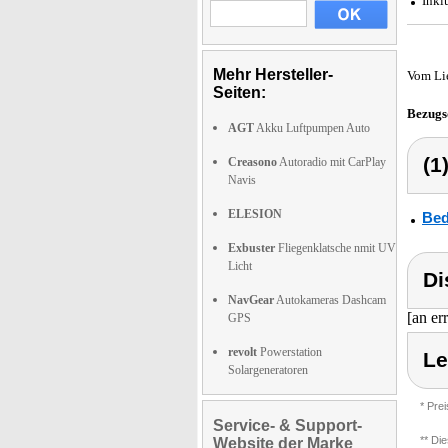
Inkl
Mehr Hersteller-
Vom Li
Seiten:
Bezugs
AGT
Akku Luftpumpen Auto
(1
Creasono
Autoradio mit CarPlay
Navis
ELESION
Bed
Exbuster
Fliegenklatsche nmit UV
Licht
Di
NavGear
Autokameras Dashcam
[an er
GPS
revolt
Powerstation
Le
Solargeneratoren
* Pre
Service- & Support-
** Di
Website der Marke