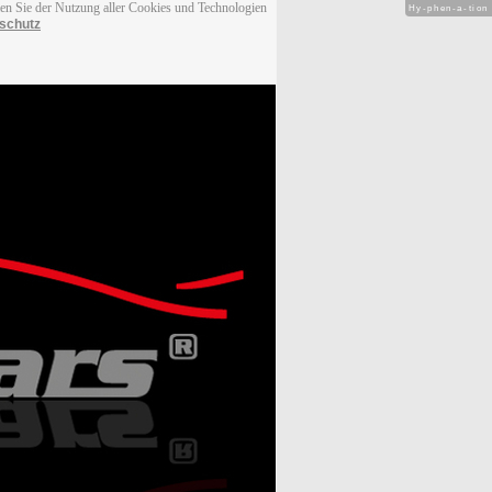
men Sie der Nutzung aller Cookies und Technologien
Hy-phen-a-tion
schutz