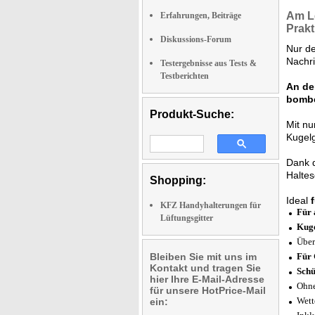
Am L
Erfahrungen, Beiträge
Prakt
Diskussions-Forum
Nur d
Nachri
Testergebnisse aus Tests &
Testberichten
An de
bombe
Produkt-Suche:
Mit nu
Kugel
Dank 
Haltes
Shopping:
Ideal
KFZ Handyhalterungen für
Für 
Lüftungsgitter
Kuge
Über
Bleiben Sie mit uns im
Für 
Kontakt und tragen Sie
Sch
hier Ihre E-Mail-Adresse
Ohne
für unsere HotPrice-Mail
Wett
ein: