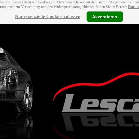
bsite zu bieten setzen wir Cookies ein. Durch das Klicken auf den Button "Akzeptieren" stim
ormationen zur Verwendung und den Widerspruchsmöglichkeiten finden Sie im Bereich
Daten
Nur essenzielle Cookies zulassen
Akzeptieren