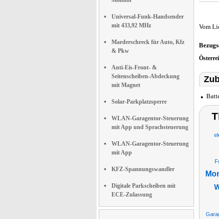
Monitor
Universal-Funk-Handsender
mit 433,92 MHz
Vom Li
Marderschreck für Auto, Kfz
Bezugs
& Pkw
Österre
Anti-Eis-Front- &
Seitenscheiben-Abdeckung
Zub
mit Magnet
Batt
Solar-Parkplatzsperre
T
WLAN-Garagentor-Steuerung
mit App und Sprachsteuerung
e
WLAN-Garagentor-Steuerung
mit App
F
KFZ-Spannungswandler
Mon
Digitale Parkscheiben mit
W
ECE-Zulassung
Garag