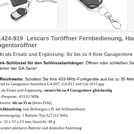
1424-919
Lescars Toröffner Fernbedienung, Ha
agentoröffner
kt als Ersatz und Ergänzung: für bis zu 4 Ihrer Garagentore
unk-Schlüssel für den Schlüsselanhänger:
Öffnen oder schließen Sie
ntor der GA-Serie!
Reichweite:
Schalten Sie Ihre 433-MHz-Funkgeräte aus bis zu 35 Met
end zu Garagentor-Antrieben GA-607, GA-812 und GA-1015.app
l als Ersatz und Ergänzung:
steuert bis zu 4 Garagentore gleichzeitig
-Frequenz: 433,92 MHz
hweite:
bis zu 35 m
(freies Feld)
Schlüsselring
zum Befestigen z.B. am Schlüsselbund
mversorgung: 1 Batterie Typ A27 (12 Volt)
: 33 x 53 x 13 mm, Gewicht: 40 g
sender inklusive Batterie und deutscher Anleitung