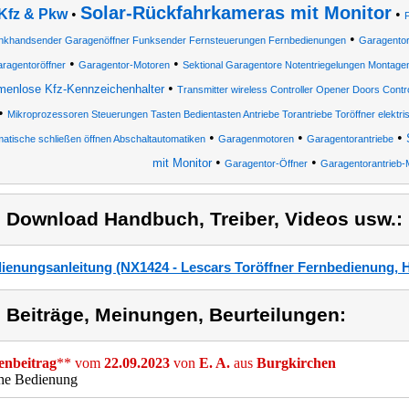
Solar-Rückfahrkameras mit Monitor
Kfz & Pkw
•
•
•
nkhandsender Garagenöffner Funksender Fernsteuerungen Fernbedienungen
Garagentor
•
•
ragentoröffner
Garagentor-Motoren
Sektional Garagentore Notentriegelungen Montagen
•
enlose Kfz-Kennzeichenhalter
Transmitter wireless Controller Opener Doors Con
•
Mikroprozessoren Steuerungen Tasten Bedientasten Antriebe Torantriebe Toröffner elektri
•
•
•
atische schließen öffnen Abschaltautomatiken
Garagenmotoren
Garagentorantriebe
•
•
mit Monitor
Garagentor-Öffner
Garagentorantrieb-
) Download Handbuch, Treiber, Videos usw.:
ienungsanleitung (NX1424 - Lescars Toröffner Fernbedienung, 
) Beiträge, Meinungen, Beurteilungen:
nbeitrag
** vom
22.09.2023
von
E. A.
aus
Burgkirchen
che Bedienung