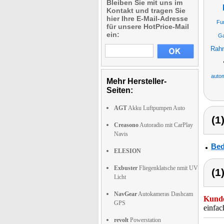
Bleiben Sie mit uns im
Kontakt und tragen Sie
hier Ihre E-Mail-Adresse
Fu
für unsere HotPrice-Mail
ein:
Ga
Rahm
autom
Mehr Hersteller-
Seiten:
AGT
Akku Luftpumpen Auto
(1
Creasono
Autoradio mit CarPlay
Navis
Bed
ELESION
Exbuster
Fliegenklatsche nmit UV
(1
Licht
NavGear
Autokameras Dashcam
Kunde
GPS
einfa
revolt
Powerstation