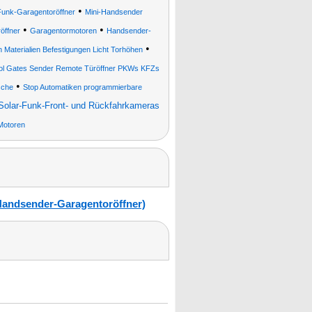
•
Funk-Garagentoröffner
Mini-Handsender
•
•
öffner
Garagentormotoren
Handsender-
•
 Materialien Befestigungen Licht Torhöhen
trol Gates Sender Remote Türöffner PKWs KFZs
•
sche
Stop Automatiken programmierbare
Solar-Funk-Front- und Rückfahrkameras
Motoren
Handsender-Garagentoröffner)