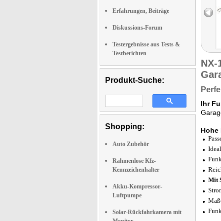
Erfahrungen, Beiträge
Diskussions-Forum
Testergebnisse aus Tests &
Testberichten
NX-
Gar
Produkt-Suche:
Perfe
Ihr F
Garage
Shopping:
Hohe 
Pass
Auto Zubehör
Idea
Funk
Rahmenlose Kfz-
Reic
Kennzeichenhalter
Mit 
Akku-Kompressor-
Stro
Luftpumpe
Maße
Funk
Solar-Rückfahrkamera mit