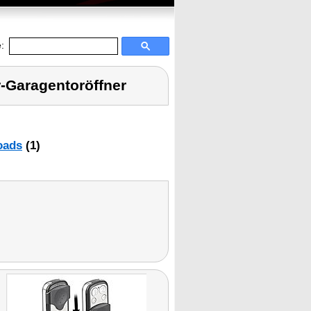
:
-Garagentoröffner
oads
(1)