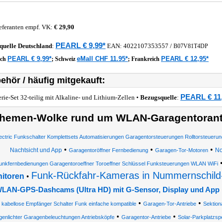
eferanten empf. VK:
€ 29,90
PEARL € 9,99*
quelle
Deutschland
:
EAN:
4022107353557
/
B07V81T4DP
PEARL € 9,99*
eMall CHF 11.95*
PEARL € 12,95*
ich
;
Schweiz
;
Frankreich
ehör / häufig mitgekauft:
PEARL € 11
erie-Set 32-teilig mit Alkaline- und Lithium-Zellen •
Bezugsquelle
:
hemen-Wolke rund um WLAN-Garagentorantr
lectric Funkschalter Komplettsets Automatisierungen Garagentorsteuerungen Rolltorsteueru
•
•
•
Nachtsicht und App
No
Garagentoröffner Fernbedienung
Garagen-Tor-Motoren
unkfernbedienungen Garagentoroeffner Toroeffner Schlüssel Funksteuerungen WLAN WiFi
Funk-Rückfahr-Kameras in Nummernschild
itoren
•
LAN-GPS-Dashcams (Ultra HD) mit G-Sensor, Display und App
•
•
kabellose Empfänger Schalter Funk einfache kompatible
Garagen-Tor-Antriebe
Sektion
•
•
enlichter Garagenbeleuchtungen Antriebsköpfe
Garagentor-Antriebe
Solar-Parkplatzsp