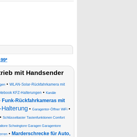
,99*
ieb mit Handsender
•
WLAN-Solar-Rückfahrkamera mit
ngen
•
tebook KFZ-Halterungen
Kanäle
•
Funk-Rückfahrkameras mit
-Halterung
•
•
Garagentor-Öffner WiFi
•
Schlüsseltaster Tastenfunktionen Comfort
altore Schwingtore Garagen Garagentore
•
Marderschrecke für Auto,
erren