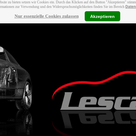
bsite zu bieten setzen wir Cookies ein. Durch das Klicken auf den Button "Akzeptieren" stim
ormationen zur Verwendung und den Widerspruchsmöglichkeiten finden Sie im Bereich
Daten
Nur essenzielle Cookies zulassen
Akzeptieren