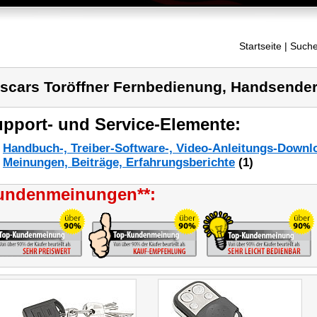
Startseite
| Suche
scars Toröffner Fernbedienung, Handsender
pport- und Service-Elemente:
Handbuch-, Treiber-Software-, Video-Anleitungs-Downl
Meinungen, Beiträge, Erfahrungsberichte
(1)
undenmeinungen**: