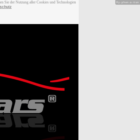
men Sie der Nutzung aller Cookies und Technologien
Hy-phen-a-tion
schutz