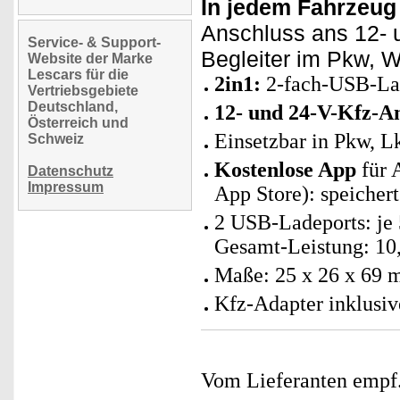
In jedem Fahrzeug 
Anschluss ans 12- u
Service- & Support-
Begleiter im Pkw, 
Website der Marke
Lescars für die
2in1:
2-fach-USB-Lad
Vertriebsgebiete
Deutschland,
12- und 24-V-Kfz-A
Österreich und
Einsetzbar in Pkw, 
Schweiz
Kostenlose App
für 
Datenschutz
Impressum
App Store): speicher
2 USB-Ladeports: je 
Gesamt-Leistung: 10
Maße: 25 x 26 x 69 
Kfz-Adapter inklusiv
Vom Lieferanten emp