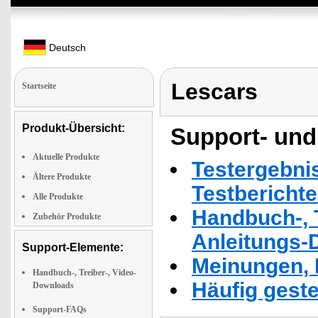
Deutsch
Lescars
Startseite
Produkt-Übersicht:
Support- und
Aktuelle Produkte
Testergebni
Ältere Produkte
Testbericht
Alle Produkte
Handbuch-, T
Zubehör Produkte
Anleitungs-
Support-Elemente:
Meinungen, 
Handbuch-, Treiber-, Video-
Häufig geste
Downloads
Support-FAQs