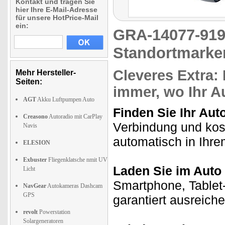
Kontakt und tragen Sie
hier Ihre E-Mail-Adresse
für unsere HotPrice-Mail
ein:
GRA-14077-9
Standortmarker
Cleveres Extra:
Mehr Hersteller-
Seiten:
immer, wo Ihr A
AGT
Akku Luftpumpen Auto
Finden Sie Ihr Aut
Creasono
Autoradio mit CarPlay
Verbindung und kost
Navis
automatisch in Ihr
ELESION
Exbuster
Fliegenklatsche nmit UV
Laden Sie im Auto 
Licht
Smartphone, Tablet-
NavGear
Autokameras Dashcam
GPS
garantiert ausreich
revolt
Powerstation
Solargeneratoren