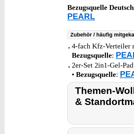
Bezugsquelle
Deutsch
PEARL
Zubehör / häufig mitgeka
4-fach Kfz-Verteile
PEAR
Bezugsquelle
:
2er-Set 2in1-Gel-Pa
PEA
•
Bezugsquelle
:
Themen-Wolk
& Standortma