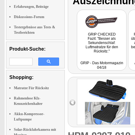
Auszeichnun
Erfahrungen, Beiträge
Diskussions-Forum
Testergebnisse aus Tests &
Testberichten
GRIP CHECKED
Fazit: "Besser als
üb
Sekundenschlaf:
Luftmatratze für den
be
Produkt-Suche:
Rücksitz."
GRIP - Das Motormagazin
04/18
Shopping:
Matratze Für Rücksitz
Rahmenlose Kfz-
Kennzeichenhalter
Akku-Kompressor-
Luftpumpe
Solar-Rückfahrkamera mit