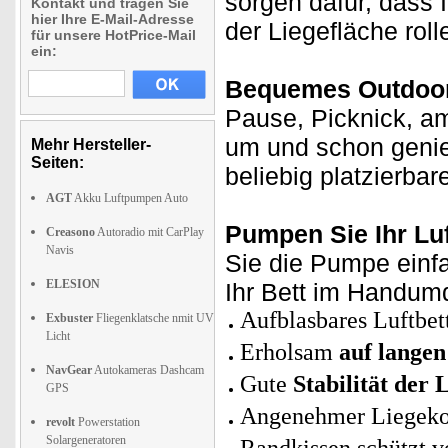
sorgen dafür, dass 
Kontakt und tragen Sie
hier Ihre E-Mail-Adresse
der Liegefläche roll
für unsere HotPrice-Mail
ein:
Bequemes Outdoor
Pause, Picknick, am
um und schon genie
Mehr Hersteller-
Seiten:
beliebig platzierbar
AGT
Akku Luftpumpen Auto
Pumpen Sie Ihr Luf
Creasono
Autoradio mit CarPlay
Navis
Sie die Pumpe einfa
ELESION
Ihr Bett im Handumd
Aufblasbares Luftbet
Exbuster
Fliegenklatsche nmit UV
Licht
Erholsam
auf langen
NavGear
Autokameras Dashcam
Gute
Stabilität der 
GPS
Angenehmer Liegek
revolt
Powerstation
Solargeneratoren