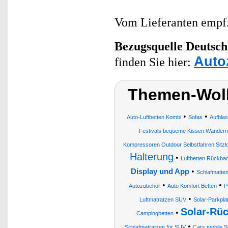
Vom Lieferanten emp
Bezugsquelle
Deutsch
Auto
finden Sie hier:
Themen-Wolk
•
•
Auto-Luftbetten Kombi
Sofas
Aufblas
Festivals bequeme Kissen Wandern
Kompressoren Outdoor Selbstfahren Sitz
Halterung
•
Luftbetten Rückba
•
Display und App
Schlafmatte
•
•
Autozubehör
Auto Komfort Betten
P
•
Luftmatratzen SUV
Solar-Parkpla
Solar-Rüc
•
Campingbetten
•
Schlafmatratzen für SUV
Cars mobile S