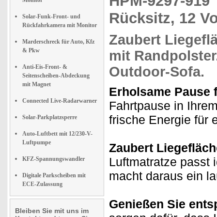
HPM-9297-91
Monitor
Rücksitz, 12 Vo
Solar-Funk-Front- und
Rückfahrkamera mit Monitor
Zaubert Liegefl
Marderschreck für Auto, Kfz
& Pkw
mit Randpolster
Anti-Eis-Front- &
Outdoor-Sofa
.
Seitenscheiben-Abdeckung
mit Magnet
Erholsame Pause f
Connected Live-Radarwarner
Fahrtpause in Ihre
frische Energie für 
Solar-Parkplatzsperre
Auto-Luftbett mit 12/230-V-
Luftpumpe
Zaubert Liegefläch
Luftmatratze passt
KFZ-Spannungswandler
macht daraus ein la
Digitale Parkscheiben mit
ECE-Zulassung
Genießen Sie ents
Bleiben Sie mit uns im