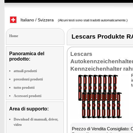
Italiano / Svizzera
(Alcuni testi sono stati tradotti automaticamente.)
Lescars Produkte
Home
Lescars
Panoramica del
prodotto:
Autokennzeichenhalte
Kennzeichenhalter ra
attuali prodotti
precedenti prodotti
i
t
tutto prodotti
Accessori prodotti
Area di supporto:
Download di manuali, driver,
video
Prezzo di Vendita Consigliato: