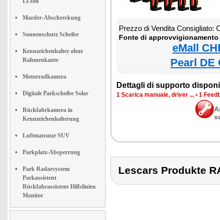
Li-Ion
Marder-Abschreckung
Prezzo di Vendita Consigliato:
Sonnenschutz Scheibe
Fonte di approvvigionamento 
eMall CH
Kennzeichenhalter ohne
Rahmenkante
Pearl DE 
Motorradkamera
Dettagli di supporto disponib
Digitale Parkscheibe Solar
1 Scarica manuale, driver ...
•
1 Feedb
A
Rückfahrkamera in
s
Kennzeichenhalterung
Luftmatratze SUV
Parkplatz-Absperrung
Lescars Produkte
Park Radarsystem
Parkassistent
Rückfahrassistent Hilfslinien
Monitor