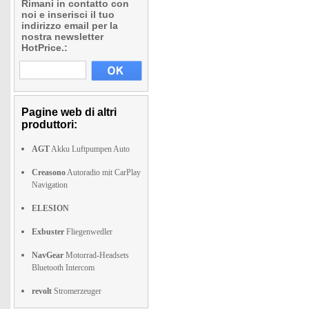
Rimani in contatto con
noi e inserisci il tuo
indirizzo email per la
nostra newsletter
HotPrice.:
Pagine web di altri
produttori:
AGT
Akku Luftpumpen Auto
Creasono
Autoradio mit CarPlay
Navigation
ELESION
Exbuster
Fliegenwedler
NavGear
Motorrad-Headsets
Bluetooth Intercom
revolt
Stromerzeuger