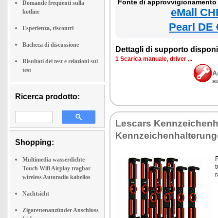
Fonte di approvvigionamento 
Domande frequenti sulla
eMall CH
hotline
Pearl DE 
Esperienza, riscontri
Bacheca di discussione
Dettagli di supporto disponib
1 Scarica manuale, driver ...
Risultati dei test e relazioni sui
test
A
s
Ricerca prodotto:
Lescars Kennzeichenha
Kennzeichenhalterung
Shopping:
F
Multimedia wasserdichte
t
Touch Wifi Airplay tragbar
r
wireless Autoradio kabellos
Nachtsicht
Zigarettenanzünder Anschluss