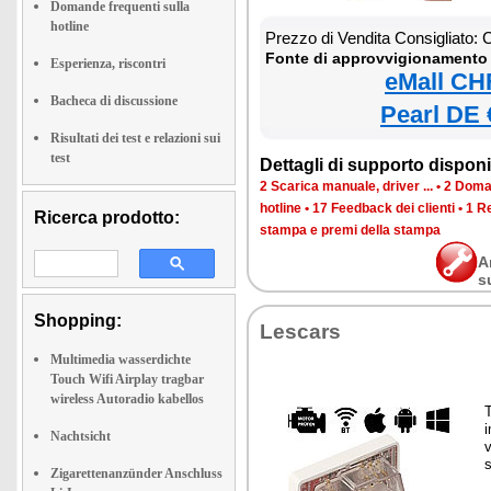
Domande frequenti sulla
hotline
Prezzo di Vendita Consigliato:
Fonte di approvvigionamento 
Esperienza, riscontri
eMall CH
Bacheca di discussione
Pearl DE 
Risultati dei test e relazioni sui
test
Dettagli di supporto disponib
2 Scarica manuale, driver ...
•
2 Doman
hotline
•
17 Feedback dei clienti
•
1 R
Ricerca prodotto:
stampa e premi della stampa
A
s
Shopping:
Lescars
Multimedia wasserdichte
Touch Wifi Airplay tragbar
wireless Autoradio kabellos
T
i
Nachtsicht
v
Zigarettenanzünder Anschluss