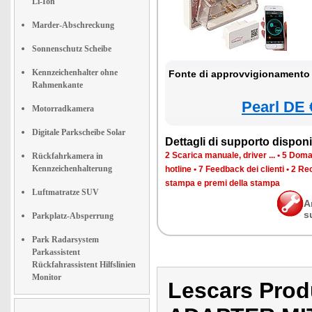
Li-Ion
Marder-Abschreckung
Sonnenschutz Scheibe
Kennzeichenhalter ohne
Fonte di approvvigionamento 
Rahmenkante
Pearl DE 
Motorradkamera
Digitale Parkscheibe Solar
Dettagli di supporto disponib
2 Scarica manuale, driver ...
•
5 Doman
Rückfahrkamera in
Kennzeichenhalterung
hotline
•
7 Feedback dei clienti
•
2 Rec
stampa e premi della stampa
Luftmatratze SUV
A
s
Parkplatz-Absperrung
Park Radarsystem
Parkassistent
Rückfahrassistent Hilfslinien
Monitor
Lescars Pro