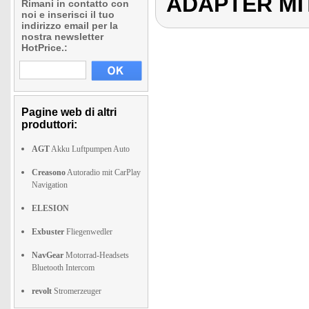
ADAPTER MIT
Rimani in contatto con
noi e inserisci il tuo
indirizzo email per la
nostra newsletter
HotPrice.:
Pagine web di altri
produttori:
AGT
Akku Luftpumpen Auto
Creasono
Autoradio mit CarPlay
Navigation
ELESION
Exbuster
Fliegenwedler
NavGear
Motorrad-Headsets
Bluetooth Intercom
revolt
Stromerzeuger