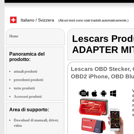
Italiano / Svizzera
(Alcuni testi sono stati tradotti automaticamente.)
Lescars Pro
Home
ADAPTER MIT
Panoramica del
prodotto:
Lescars OBD Stecker, 
attuali prodotti
OBD2 iPhone, OBD Blu
precedenti prodotti
tutto prodotti
V
d
Accessori prodotti
d
m
Area di supporto:
d
Download di manuali, driver,
video