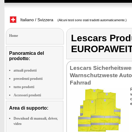
Italiano / Svizzera
(Alcuni testi sono stati tradotti automaticamente.)
Lescars Pr
Home
EUROPAWEIT 
Panoramica del
prodotto:
Lescars Sicherheitswe
attuali prodotti
Warnschutzweste Auto
precedenti prodotti
Fahrrad
tutto prodotti
v
Accessori prodotti
c
Area di supporto:
Download di manuali, driver,
video