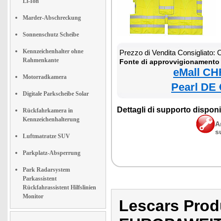
Li-Ion
Marder-Abschreckung
Sonnenschutz Scheibe
Kennzeichenhalter ohne
Prezzo di Vendita Consigliato:
Rahmenkante
Fonte di approvvigionamento 
eMall CH
Motorradkamera
Pearl DE 
Digitale Parkscheibe Solar
Dettagli di supporto disponib
Rückfahrkamera in
Kennzeichenhalterung
A
s
Luftmatratze SUV
Parkplatz-Absperrung
Park Radarsystem
Parkassistent
Rückfahrassistent Hilfslinien
Monitor
Lescars Pr