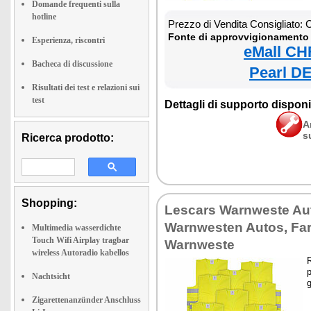
Domande frequenti sulla
hotline
Prezzo di Vendita Consigliato:
Fonte di approvvigionamento 
Esperienza, riscontri
eMall CH
Bacheca di discussione
Pearl DE
Risultati dei test e relazioni sui
test
Dettagli di supporto disponib
A
s
Ricerca prodotto:
Shopping:
Lescars Warnweste Aut
Warnwesten Autos, Fa
Multimedia wasserdichte
Touch Wifi Airplay tragbar
Warnweste
wireless Autoradio kabellos
R
p
Nachtsicht
Zigarettenanzünder Anschluss