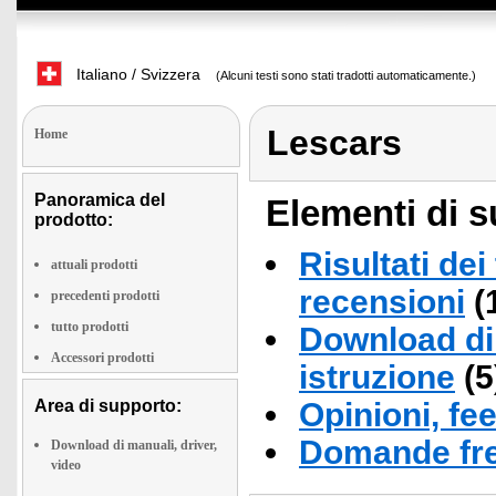
Italiano / Svizzera
(Alcuni testi sono stati tradotti automaticamente.)
Lescars
Home
Panoramica del
Elementi di s
prodotto:
Risultati dei
attuali prodotti
recensioni
(
precedenti prodotti
tutto prodotti
Download di 
Accessori prodotti
istruzione
(5
Area di supporto:
Opinioni, fe
Domande fre
Download di manuali, driver,
video