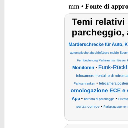
mm •
Fonte di appr
Temi relativi
parcheggio, 
Marderschrecke für Auto, 
automatische abschließbare mobile Sperr
Fernbedienung Parkraumschlösser 
Funk-Rückf
Monitoren
•
telecamere frontali e di retroma
•
telecamera poster
Parkschranken
omologazione ECE e 
•
•
App
barriera di parcheggio
Privat
•
senza cornice
Parkplatzsperren