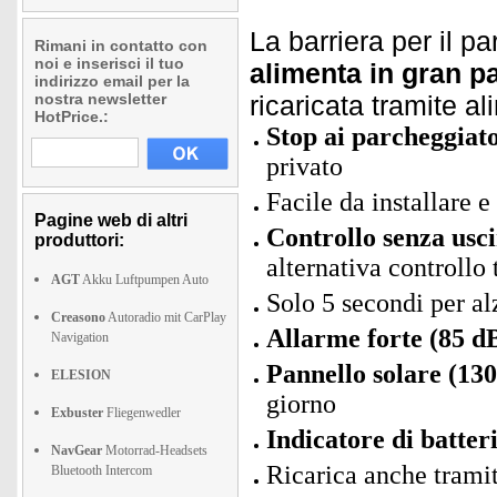
La barriera per il p
Rimani in contatto con
noi e inserisci il tuo
alimenta in gran pa
indirizzo email per la
nostra newsletter
ricaricata tramite a
HotPrice.:
Stop ai parcheggiato
privato
Facile da installare e
Pagine web di altri
Controllo senza usc
produttori:
alternativa controllo
AGT
Akku Luftpumpen Auto
Solo 5 secondi per al
Creasono
Autoradio mit CarPlay
Allarme forte (85 d
Navigation
Pannello solare (13
ELESION
giorno
Exbuster
Fliegenwedler
Indicatore di batter
NavGear
Motorrad-Headsets
Ricarica anche tramit
Bluetooth Intercom