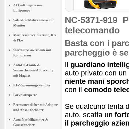
Akku-Kompressor-
Luftpumpe
NC-5371-919
P
Solar-Rückfahrkamera mit
Monitor
telecomando
Marderschreck für Auto, Kfz
& Pkw
Basta con i parc
Starthilfe-Powerbank mit
parcheggio è se
Kompressor
Il
guardiano intell
Anti-Eis-Front- &
Seitenscheiben-Abdeckung
auto privato con un
mit Magnet
niente mani sporc
KFZ-Spannungswandler
con il
comodo tele
Parkplatzsperre
Se qualcuno tenta d
Bremsenentlüfter mit Adapter
und Absaugbehälter
auto, scatta un
fort
Auto-Notfallhämmer &
il parcheggio azie
Gurtschneider