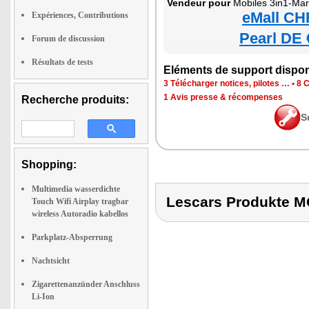
Vendeur pour
Mobiles 3in1-Ma
eMall CH
Expériences, Contributions
Pearl DE 
Forum de discussion
Résultats de tests
Eléments de support dispon
3 Télécharger notices, pilotes …
•
8 C
1 Avis presse & récompenses
Recherche produits:
S
Shopping:
Multimedia wasserdichte
Lescars Produkte
Touch Wifi Airplay tragbar
wireless Autoradio kabellos
Parkplatz-Absperrung
Nachtsicht
Zigarettenanzünder Anschluss
Li-Ion