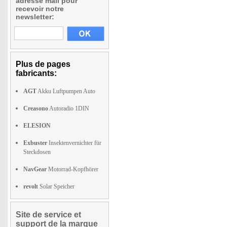
adresse mail pour
recevoir notre
newsletter:
Plus de pages
fabricants:
AGT
Akku Luftpumpen Auto
Creasono
Autoradio 1DIN
ELESION
Exbuster
Insektenvernichter für
Steckdosen
NavGear
Motorrad-Kopfhörer
revolt
Solar Speicher
Site de service et
support de la marque